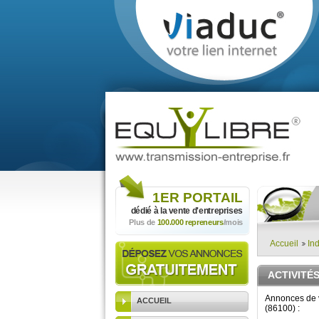
1ER
PORTAIL
dédié à la vente
d'entreprises
Plus de
100.000 repreneurs
/mois
Accueil
Ind
ACTIVITÉ
Annonces de ve
ACCUEIL
(86100) :