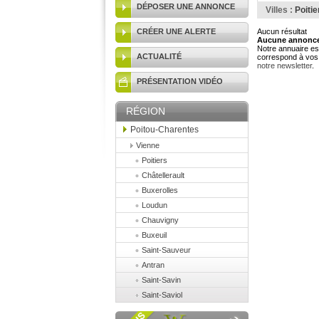
DÉPOSER UNE ANNONCE
Villes :
Poitie
CRÉER UNE ALERTE
Aucun résultat
Aucune annonce 
Notre annuaire est
ACTUALITÉ
correspond à vos 
notre newsletter
.
PRÉSENTATION VIDÉO
RÉGION
Poitou-Charentes
Vienne
Poitiers
Châtellerault
Buxerolles
Loudun
Chauvigny
Buxeuil
Saint-Sauveur
Antran
Saint-Savin
Saint-Saviol