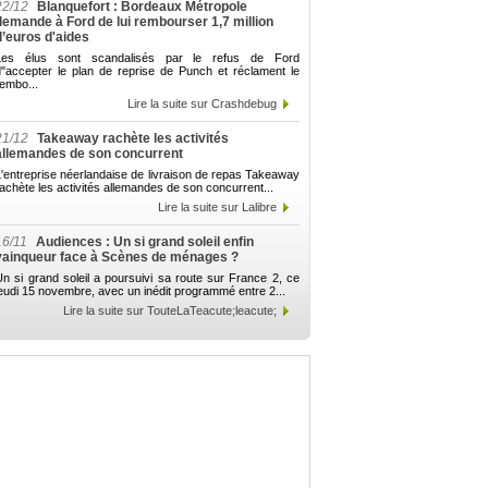
22/12
Blanquefort : Bordeaux Métropole
demande à Ford de lui rembourser 1,7 million
d’euros d'aides
Les élus sont scandalisés par le refus de Ford
d"accepter le plan de reprise de Punch et réclament le
embo...
Lire la suite sur Crashdebug
21/12
Takeaway rachète les activités
allemandes de son concurrent
'entreprise néerlandaise de livraison de repas Takeaway
achète les activités allemandes de son concurrent...
Lire la suite sur Lalibre
16/11
Audiences : Un si grand soleil enfin
vainqueur face à Scènes de ménages ?
n si grand soleil a poursuivi sa route sur France 2, ce
eudi 15 novembre, avec un inédit programmé entre 2...
Lire la suite sur TouteLaTeacute;leacute;