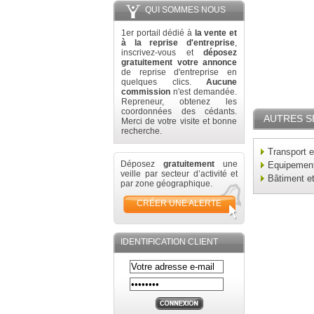
QUI SOMMES NOUS
1er portail dédié à
la vente et
à la reprise d'entreprise
,
inscrivez-vous et
déposez
gratuitement votre annonce
de reprise d'entreprise en
quelques clics.
Aucune
commission
n'est demandée.
Repreneur, obtenez les
coordonnées des cédants.
AUTRES S
Merci de votre visite et bonne
recherche.
Transport e
Déposez
gratuitement
une
Equipement 
veille par secteur d’activité et
Bâtiment e
par zone géographique.
CRÉER UNE ALERTE
IDENTIFICATION CLIENT