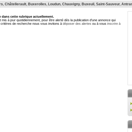
rs
,
Châtellerault
,
Buxerolles
,
Loudun
,
Chauvigny
,
Buxeuil
,
Saint-Sauveur
,
Antra
dans cette rubrique actuellement.
 mis à jour quotidiennement, pour être alerté dès la publication d'une annonce qui
critères de recherche nous vous invitons à
déposer des alertes
ou à vous
inscrire à