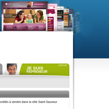
JE SUIS
REPRENEUR
Déposer gratuitement
une
annonce de recherche.
Consulter gratuitement
les
profils de propriétaires.
ACCÈS REPRENEUR
ociétés à vendre dans la ville Saint-Sauveur