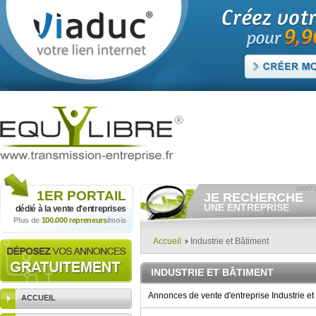
1ER
PORTAIL
JE RECHERCHE
UNE ENTREPRISE
dédié à la vente
d'entreprises
Plus de
100.000 repreneurs
/mois
Consulter gratuitement
les
annonces d'entreprises à
vendre.
Accueil
Industrie et Bâtiment
Et/ou déposer
gratuitement
votre recherche d'entreprise.
INDUSTRIE ET BÂTIMENT
RECHERCHER UNE
ANNONCE
Annonces de vente d'entreprise Industrie et
ACCUEIL