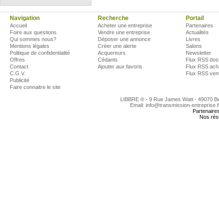
Navigation
Recherche
Portail
Accueil
Acheter une entreprise
Partenaires
Foire aux questions
Vendre une entreprise
Actualités
Qui sommes nous?
Déposer une annonce
Livres
Mentions légales
Créer une alerte
Salons
Politique de confidentialité
Acquereurs
Newsletter
Offres
Cédants
Flux RSS dos
Contact
Ajouter aux favoris
Flux RSS ach
C.G.V.
Flux RSS ven
Publicité
Faire connaitre le site
LIBBRE ® - 9 Rue James Watt - 49070 
Email: info@transmission-entreprise.
Partenaire
Nos rés