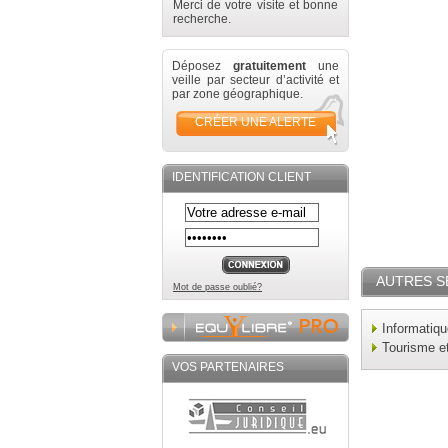
Merci de votre visite et bonne
recherche.
Déposez
gratuitement
une
veille par secteur d’activité et
par zone géographique.
CRÉER UNE ALERTE
IDENTIFICATION CLIENT
AUTRES S
Mot de passe oublié?
Informatiq
Tourisme e
VOS PARTENAIRES