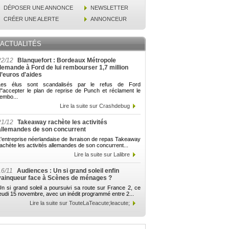
DÉPOSER UNE ANNONCE
NEWSLETTER
CRÉER UNE ALERTE
ANNONCEUR
ACTUALITÉS
22/12
Blanquefort : Bordeaux Métropole
demande à Ford de lui rembourser 1,7 million
d’euros d'aides
Les élus sont scandalisés par le refus de Ford
d"accepter le plan de reprise de Punch et réclament le
embo...
Lire la suite sur Crashdebug
21/12
Takeaway rachète les activités
allemandes de son concurrent
'entreprise néerlandaise de livraison de repas Takeaway
achète les activités allemandes de son concurrent...
Lire la suite sur Lalibre
16/11
Audiences : Un si grand soleil enfin
vainqueur face à Scènes de ménages ?
n si grand soleil a poursuivi sa route sur France 2, ce
eudi 15 novembre, avec un inédit programmé entre 2...
Lire la suite sur TouteLaTeacute;leacute;