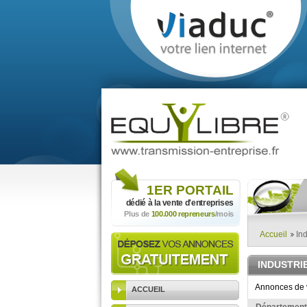
1ER
PORTAIL
dédié à la vente
d'entreprises
Plus de
100.000 repreneurs
/mois
Accueil
Ind
INDUSTRI
Annonces de v
ACCUEIL