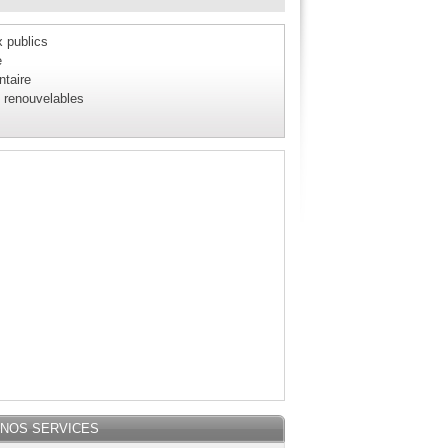
 publics
e
ntaire
 renouvelables
NOS SERVICES