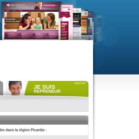
JE SUIS
REPRENEUR
Déposer gratuitement
une
annonce de recherche.
Consulter gratuitement
les
profils de propriétaires.
ACCÈS REPRENEUR
re dans la région Picardie :