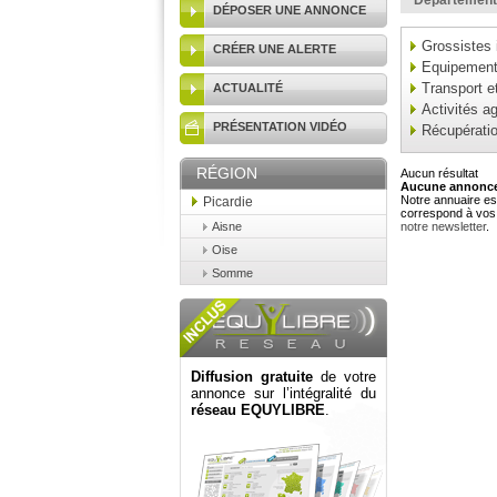
Département
DÉPOSER UNE ANNONCE
Grossistes 
CRÉER UNE ALERTE
Equipement 
Transport et
ACTUALITÉ
Activités ag
PRÉSENTATION VIDÉO
Récupérati
RÉGION
Aucun résultat
Aucune annonce 
Notre annuaire est
Picardie
correspond à vos 
Aisne
notre newsletter
.
Oise
Somme
Diffusion gratuite
de votre
annonce sur l’intégralité du
réseau EQUYLIBRE
.