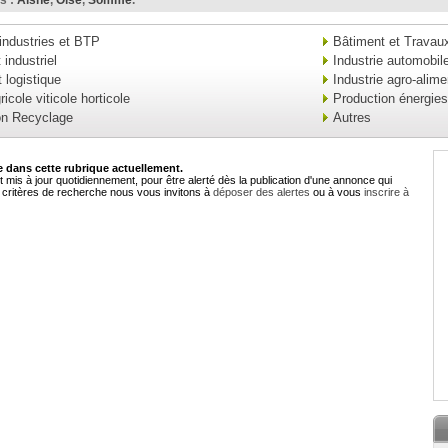
s :
Aisne
,
Oise
,
Somme
.
industries et BTP
Bâtiment et Travaux
industriel
Industrie automobil
 logistique
Industrie agro-alime
ricole viticole horticole
Production énergies
on Recyclage
Autres
dans cette rubrique actuellement.
 mis à jour quotidiennement, pour être alerté dès la publication d'une annonce qui
critères de recherche nous vous invitons à
déposer des alertes
ou à vous
inscrire à