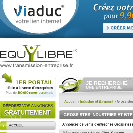
1ER
PORTAIL
JE RECHERCHE
UNE ENTREPRISE
dédié à la vente
d'entreprises
Plus de
100.000 repreneurs
/mois
Consulter gratuitement
les
annonces d'entreprises à
vendre.
Accueil
Industrie et Bâtiment
Grossistes
Et/ou déposer
gratuitement
votre recherche d'entreprise.
GROSSISTES INDUSTRIES ET BTP
RECHERCHER UNE
ANNONCE
Annonces de vente d'entreprise Grossistes i
ACCUEIL