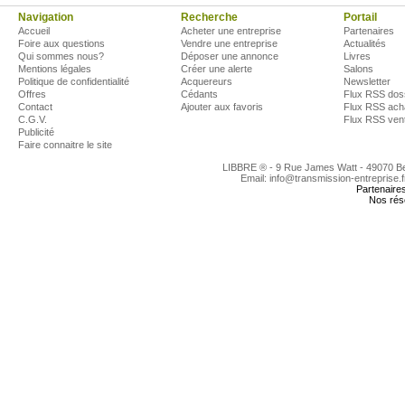
Navigation
Recherche
Portail
Accueil
Acheter une entreprise
Partenaires
Foire aux questions
Vendre une entreprise
Actualités
Qui sommes nous?
Déposer une annonce
Livres
Mentions légales
Créer une alerte
Salons
Politique de confidentialité
Acquereurs
Newsletter
Offres
Cédants
Flux RSS dos
Contact
Ajouter aux favoris
Flux RSS ach
C.G.V.
Flux RSS ven
Publicité
Faire connaitre le site
LIBBRE ® - 9 Rue James Watt - 49070 
Email: info@transmission-entreprise.
Partenaire
Nos rés