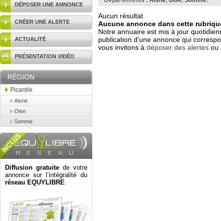
Départements :
Aisne
,
Oise
,
Somme
.
DÉPOSER UNE ANNONCE
Aucun résultat
CRÉER UNE ALERTE
Aucune annonce dans cette rubrique
Notre annuaire est mis à jour quotidien
publication d'une annonce qui correspo
ACTUALITÉ
vous invitons à
déposer des alertes
ou 
PRÉSENTATION VIDÉO
RÉGION
Picardie
Aisne
Oise
Somme
Diffusion gratuite
de votre
annonce sur l’intégralité du
réseau EQUYLIBRE
.