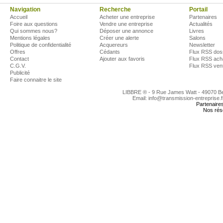
Navigation
Recherche
Portail
Accueil
Acheter une entreprise
Partenaires
Foire aux questions
Vendre une entreprise
Actualités
Qui sommes nous?
Déposer une annonce
Livres
Mentions légales
Créer une alerte
Salons
Politique de confidentialité
Acquereurs
Newsletter
Offres
Cédants
Flux RSS dos
Contact
Ajouter aux favoris
Flux RSS ach
C.G.V.
Flux RSS ven
Publicité
Faire connaitre le site
LIBBRE ® - 9 Rue James Watt - 49070 
Email: info@transmission-entreprise.
Partenaire
Nos rés