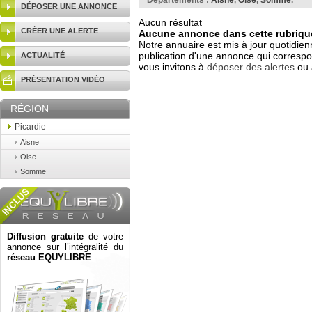
Départements :
Aisne
,
Oise
,
Somme
.
DÉPOSER UNE ANNONCE
Aucun résultat
CRÉER UNE ALERTE
Aucune annonce dans cette rubrique
Notre annuaire est mis à jour quotidien
publication d'une annonce qui correspo
ACTUALITÉ
vous invitons à
déposer des alertes
ou 
PRÉSENTATION VIDÉO
RÉGION
Picardie
Aisne
Oise
Somme
Diffusion gratuite
de votre
annonce sur l’intégralité du
réseau EQUYLIBRE
.