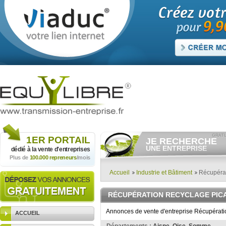
1ER
PORTAIL
JE RECHERCHE
UNE ENTREPRISE
dédié à la vente
d'entreprises
Plus de
100.000 repreneurs
/mois
Consulter gratuitement
les
annonces d'entreprises à
vendre.
Accueil
Industrie et Bâtiment
Récupérat
Et/ou déposer
gratuitement
votre recherche d'entreprise.
RÉCUPÉRATION RECYCLAGE PIC
RECHERCHER UNE
ANNONCE
Annonces de vente d'entreprise Récupératio
ACCUEIL