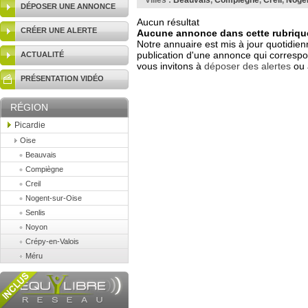
Villes :
Beauvais
,
Compiègne
,
Creil
,
Nogen
DÉPOSER UNE ANNONCE
Aucun résultat
CRÉER UNE ALERTE
Aucune annonce dans cette rubrique
Notre annuaire est mis à jour quotidien
publication d'une annonce qui correspo
ACTUALITÉ
vous invitons à
déposer des alertes
ou 
PRÉSENTATION VIDÉO
RÉGION
Picardie
Oise
Beauvais
Compiègne
Creil
Nogent-sur-Oise
Senlis
Noyon
Crépy-en-Valois
Méru