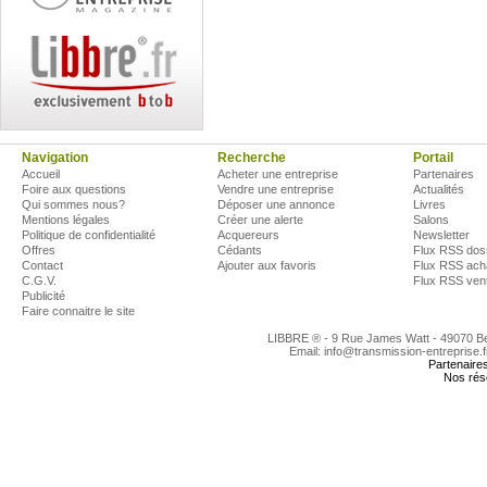
Navigation
Recherche
Portail
Accueil
Acheter une entreprise
Partenaires
Foire aux questions
Vendre une entreprise
Actualités
Qui sommes nous?
Déposer une annonce
Livres
Mentions légales
Créer une alerte
Salons
Politique de confidentialité
Acquereurs
Newsletter
Offres
Cédants
Flux RSS dos
Contact
Ajouter aux favoris
Flux RSS ach
C.G.V.
Flux RSS ven
Publicité
Faire connaitre le site
LIBBRE ® - 9 Rue James Watt - 49070 
Email: info@transmission-entreprise.
Partenaire
Nos rés