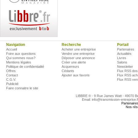
Navigation
Recherche
Portail
Accueil
Acheter une entreprise
Partenaires
Foire aux questions
Vendre une entreprise
Actualités
Qui sommes nous?
Déposer une annonce
Livres
Mentions légales
Créer une alerte
Salons
Politique de confidentialité
Acquereurs
Newsletter
Offres
Cédants
Flux RSS dos
Contact
Ajouter aux favoris
Flux RSS ach
C.G.V.
Flux RSS ven
Publicité
Faire connaitre le site
LIBBRE ® - 9 Rue James Watt - 49070 
Email: info@transmission-entreprise.
Partenaire
Nos rés