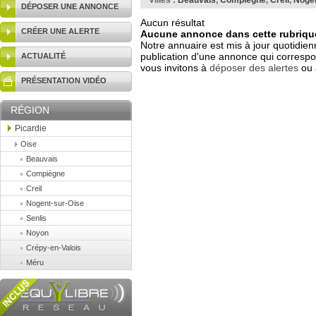
Villes :
Beauvais
,
Compiègne
,
Creil
,
Nogen
DÉPOSER UNE ANNONCE
Aucun résultat
CRÉER UNE ALERTE
Aucune annonce dans cette rubrique
Notre annuaire est mis à jour quotidien
publication d'une annonce qui correspo
ACTUALITÉ
vous invitons à
déposer des alertes
ou 
PRÉSENTATION VIDÉO
RÉGION
Picardie
Oise
Beauvais
Compiègne
Creil
Nogent-sur-Oise
Senlis
Noyon
Crépy-en-Valois
Méru