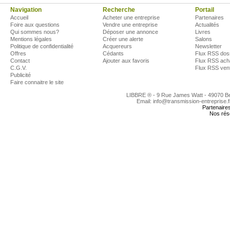
Navigation
Recherche
Portail
Accueil
Acheter une entreprise
Partenaires
Foire aux questions
Vendre une entreprise
Actualités
Qui sommes nous?
Déposer une annonce
Livres
Mentions légales
Créer une alerte
Salons
Politique de confidentialité
Acquereurs
Newsletter
Offres
Cédants
Flux RSS dos
Contact
Ajouter aux favoris
Flux RSS ach
C.G.V.
Flux RSS ven
Publicité
Faire connaitre le site
LIBBRE ® - 9 Rue James Watt - 49070 
Email: info@transmission-entreprise.
Partenaire
Nos rés