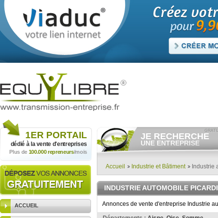
1ER
PORTAIL
JE RECHERCHE
UNE ENTREPRISE
dédié à la vente
d'entreprises
Plus de
100.000 repreneurs
/mois
Consulter gratuitement
les
annonces d'entreprises à
vendre.
Accueil
Industrie et Bâtiment
Industrie 
Et/ou déposer
gratuitement
votre recherche d'entreprise.
INDUSTRIE AUTOMOBILE PICARD
RECHERCHER UNE
ANNONCE
Annonces de vente d'entreprise Industrie au
ACCUEIL