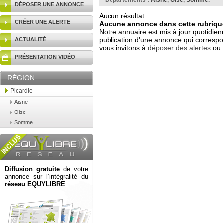
Départements :
Aisne
,
Oise
,
Somme
.
DÉPOSER UNE ANNONCE
Aucun résultat
CRÉER UNE ALERTE
Aucune annonce dans cette rubrique
Notre annuaire est mis à jour quotidien
publication d'une annonce qui correspo
ACTUALITÉ
vous invitons à
déposer des alertes
ou 
PRÉSENTATION VIDÉO
RÉGION
Picardie
Aisne
Oise
Somme
Diffusion gratuite
de votre
annonce sur l’intégralité du
réseau EQUYLIBRE
.