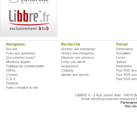
Navigation
Recherche
Portail
Accueil
Acheter une entreprise
Partenaires
Foire aux questions
Vendre une entreprise
Actualités
Qui sommes nous?
Déposer une annonce
Livres
Mentions légales
Créer une alerte
Salons
Politique de confidentialité
Acquereurs
Newsletter
Offres
Cédants
Flux RSS dos
Contact
Ajouter aux favoris
Flux RSS ach
C.G.V.
Flux RSS ven
Publicité
Faire connaitre le site
LIBBRE ® - 9 Rue James Watt - 49070 
Email: info@transmission-entreprise.
Partenaire
Nos rés