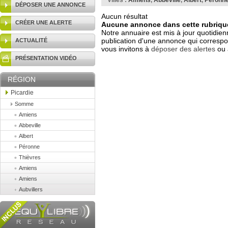
Villes :
Amiens
,
Abbeville
,
Albert
,
Péronn
DÉPOSER UNE ANNONCE
Aucun résultat
CRÉER UNE ALERTE
Aucune annonce dans cette rubrique
Notre annuaire est mis à jour quotidien
publication d'une annonce qui correspo
ACTUALITÉ
vous invitons à
déposer des alertes
ou 
PRÉSENTATION VIDÉO
RÉGION
Picardie
Somme
Amiens
Abbeville
Albert
Péronne
Thièvres
Amiens
Amiens
Aubvillers