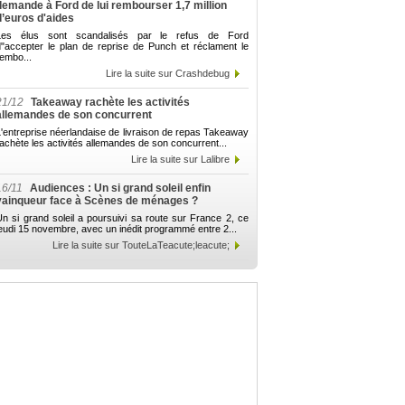
demande à Ford de lui rembourser 1,7 million
d’euros d'aides
Les élus sont scandalisés par le refus de Ford
d"accepter le plan de reprise de Punch et réclament le
embo...
Lire la suite sur Crashdebug
21/12
Takeaway rachète les activités
allemandes de son concurrent
'entreprise néerlandaise de livraison de repas Takeaway
achète les activités allemandes de son concurrent...
Lire la suite sur Lalibre
16/11
Audiences : Un si grand soleil enfin
vainqueur face à Scènes de ménages ?
n si grand soleil a poursuivi sa route sur France 2, ce
eudi 15 novembre, avec un inédit programmé entre 2...
Lire la suite sur TouteLaTeacute;leacute;