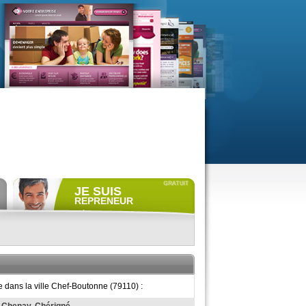
JE SUIS
REPRENEUR
Déposer gratuitement
une
annonce de recherche.
Consulter gratuitement
les
profils de propriétaires.
ACCÈS REPRENEUR
 dans la ville Chef-Boutonne (79110) :