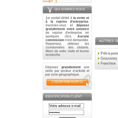
QUI SOMMES NOUS
1er portail dédié à
la vente et
à la reprise d'entreprise
,
inscrivez-vous et
déposez
gratuitement votre annonce
de reprise d'entreprise en
quelques clics.
Aucune
commission
n'est demandée.
AUTRES S
Repreneur, obtenez les
coordonnées des cédants.
Merci de votre visite et bonne
Prêt-à-port
recherche.
Grossistes
Franchise
Déposez
gratuitement
une
veille par secteur d’activité et
par zone géographique.
CRÉER UNE ALERTE
IDENTIFICATION CLIENT