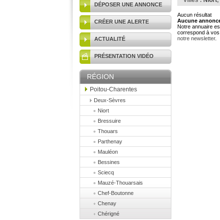
Villes :
Niort
,
DÉPOSER UNE ANNONCE
Aucun résultat
Aucune annonce 
CRÉER UNE ALERTE
Notre annuaire est
correspond à vos 
notre newsletter
.
ACTUALITÉ
PRÉSENTATION VIDÉO
RÉGION
Poitou-Charentes
Deux-Sèvres
Niort
Bressuire
Thouars
Parthenay
Mauléon
Bessines
Sciecq
Mauzé-Thouarsais
Chef-Boutonne
Chenay
Chérigné