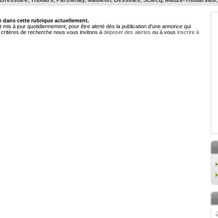
Bressuire
,
Thouars
,
Parthenay
,
Mauléon
,
Bessines
,
Sciecq
,
Mauzé-Thouarsais
dans cette rubrique actuellement.
 mis à jour quotidiennement, pour être alerté dès la publication d'une annonce qui
critères de recherche nous vous invitons à
déposer des alertes
ou à vous
inscrire à