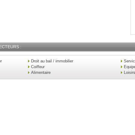
ECTEURS :
er
Droit au bail / immobilier
Servi
Coiffeur
Equip
Alimentaire
Loisir