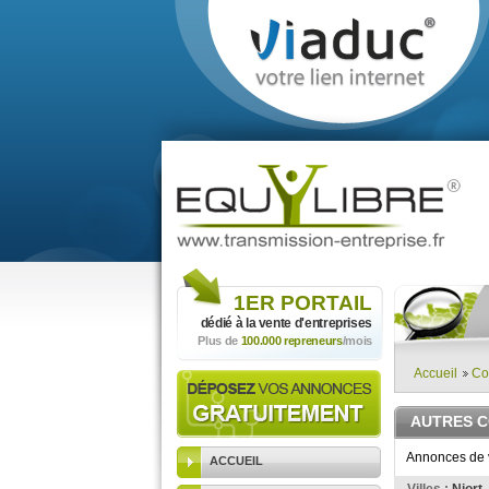
1ER
PORTAIL
dédié à la vente
d'entreprises
Plus de
100.000 repreneurs
/mois
Accueil
Co
AUTRES 
Annonces de v
ACCUEIL