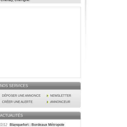
,
Chenay
,
Chérigné
.
NOS SERVICES
DÉPOSER UNE ANNONCE
NEWSLETTER
CRÉER UNE ALERTE
ANNONCEUR
ACTUALITÉS
22/12
Blanquefort : Bordeaux Métropole