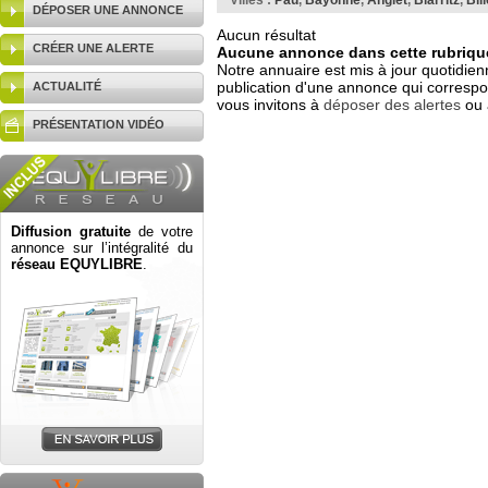
Villes :
Pau
,
Bayonne
,
Anglet
,
Biarritz
,
Bil
DÉPOSER UNE ANNONCE
Aucun résultat
CRÉER UNE ALERTE
Aucune annonce dans cette rubrique
Notre annuaire est mis à jour quotidien
publication d'une annonce qui correspo
ACTUALITÉ
vous invitons à
déposer des alertes
ou 
PRÉSENTATION VIDÉO
Diffusion gratuite
de votre
annonce sur l’intégralité du
réseau EQUYLIBRE
.