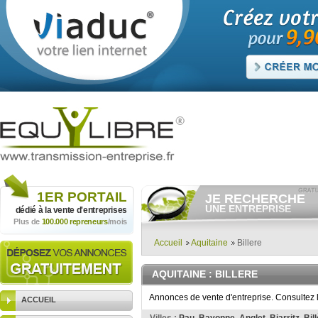
1ER
PORTAIL
JE RECHERCHE
UNE ENTREPRISE
dédié à la vente
d'entreprises
Plus de
100.000 repreneurs
/mois
Consulter gratuitement
les
annonces d'entreprises à
vendre.
Accueil
Aquitaine
Billere
Et/ou déposer
gratuitement
votre recherche d'entreprise.
AQUITAINE
: BILLERE
RECHERCHER UNE
ANNONCE
Annonces de vente d'entreprise. Consultez l
ACCUEIL