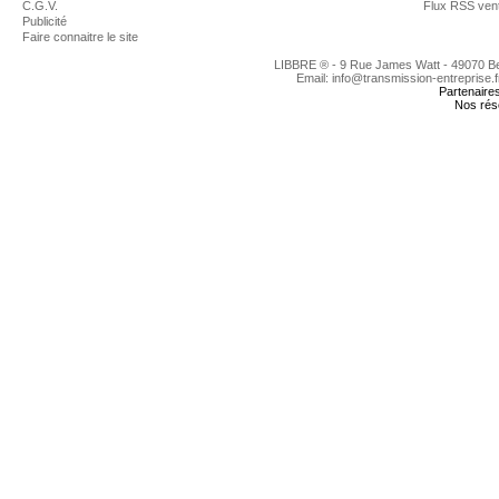
C.G.V.
Flux RSS ven
Publicité
Faire connaitre le site
LIBBRE ® - 9 Rue James Watt - 49070 
Email: info@transmission-entreprise.
Partenaire
Nos rés