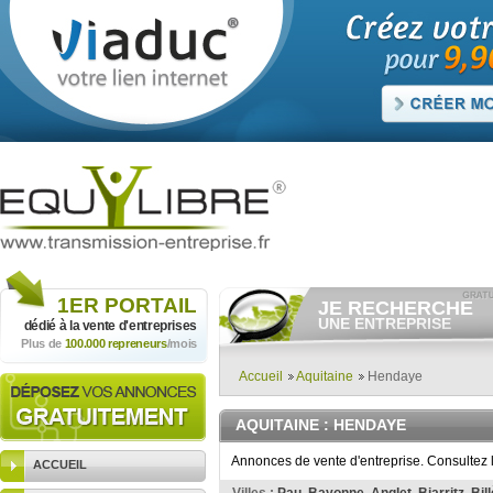
1ER
PORTAIL
JE RECHERCHE
UNE ENTREPRISE
dédié à la vente
d'entreprises
Plus de
100.000 repreneurs
/mois
Consulter gratuitement
les
annonces d'entreprises à
vendre.
Accueil
Aquitaine
Hendaye
Et/ou déposer
gratuitement
votre recherche d'entreprise.
AQUITAINE
: HENDAYE
RECHERCHER UNE
ANNONCE
Annonces de vente d'entreprise. Consultez 
ACCUEIL