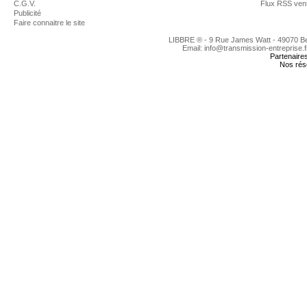
C.G.V.
Flux RSS ven
Publicité
Faire connaitre le site
LIBBRE ® - 9 Rue James Watt - 49070 
Email: info@transmission-entreprise.
Partenaire
Nos rés