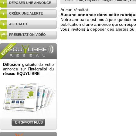
Villes :
Pau
,
Bayonne
,
Anglet
,
Biarritz
,
Bil
DÉPOSER UNE ANNONCE
Aucun résultat
CRÉER UNE ALERTE
Aucune annonce dans cette rubrique
Notre annuaire est mis à jour quotidien
publication d'une annonce qui correspo
ACTUALITÉ
vous invitons à
déposer des alertes
ou 
PRÉSENTATION VIDÉO
Diffusion gratuite
de votre
annonce sur l’intégralité du
réseau EQUYLIBRE
.