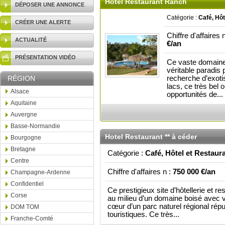
Hôtel Restaurant Ranch
DÉPOSER UNE ANNONCE
Catégorie :
Café, Hôt
CRÉER UNE ALERTE
Chiffre d'affaires 
ACTUALITÉ
€/an
PRÉSENTATION VIDÉO
Ce vaste domaine 
véritable paradis 
RÉGION
recherche d’exotis
lacs, ce très bel 
Alsace
opportunités de...
Aquitaine
Auvergne
Basse-Normandie
Hotel Restaurant ** à céder
Bourgogne
Bretagne
Catégorie :
Café, Hôtel et Restaur
Centre
Chiffre d'affaires n :
750 000 €/an
Champagne-Ardenne
Confidentiel
Ce prestigieux site d’hôtellerie et re
Corse
au milieu d’un domaine boisé avec 
cœur d’un parc naturel régional rép
DOM TOM
touristiques. Ce très...
Franche-Comté