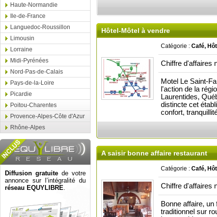
Haute-Normandie
Ile-de-France
Languedoc-Roussillon
Hôtel-Môtel à vendre
Limousin
Catégorie :
Café, Hôt
Lorraine
Midi-Pyrénées
Chiffre d'affaires 
Nord-Pas-de-Calais
Motel Le Saint-Fau
Pays-de-la-Loire
l'action de la rég
Picardie
Laurentides, Qué
distincte cet éta
Poitou-Charentes
confort, tranquillit
Provence-Alpes-Côte d'Azur
Rhône-Alpes
A saisir bonne affaire restaurant
Catégorie :
Café, Hôt
Diffusion gratuite
de votre
annonce sur l’intégralité du
Chiffre d'affaires 
réseau EQUYLIBRE
.
Bonne affaire, 
traditionnel sur ro