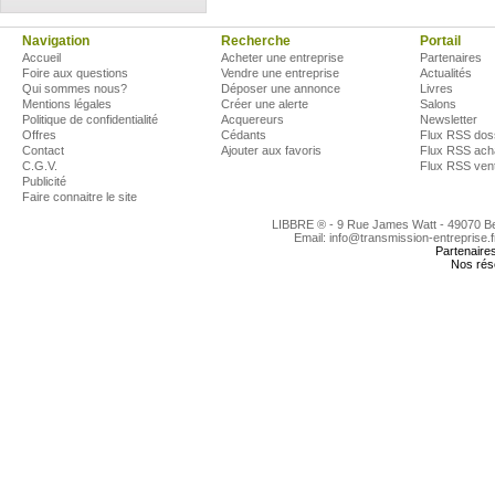
Navigation
Recherche
Portail
Accueil
Acheter une entreprise
Partenaires
Foire aux questions
Vendre une entreprise
Actualités
Qui sommes nous?
Déposer une annonce
Livres
Mentions légales
Créer une alerte
Salons
Politique de confidentialité
Acquereurs
Newsletter
Offres
Cédants
Flux RSS dos
Contact
Ajouter aux favoris
Flux RSS ach
C.G.V.
Flux RSS ven
Publicité
Faire connaitre le site
LIBBRE ® - 9 Rue James Watt - 49070 
Email: info@transmission-entreprise.
Partenaire
Nos rés