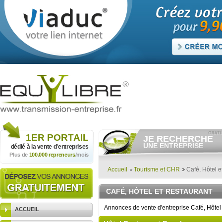
1ER
PORTAIL
JE RECHERCHE
UNE ENTREPRISE
dédié à la vente
d'entreprises
Plus de
100.000 repreneurs
/mois
Consulter gratuitement
les
annonces d'entreprises à
vendre.
Accueil
Tourisme et CHR
Café, Hôtel e
Et/ou déposer
gratuitement
votre recherche d'entreprise.
CAFÉ, HÔTEL ET RESTAURANT
RECHERCHER UNE
ANNONCE
Annonces de vente d'entreprise Café, Hôtel
ACCUEIL