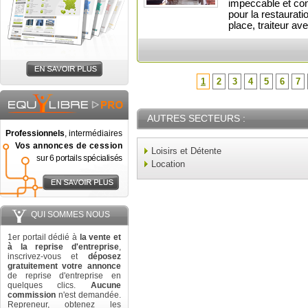
impeccable et co
pour la restaurati
place, traiteur av
1
2
3
4
5
6
7
AUTRES SECTEURS :
Professionnels
, intermédiaires
Vos annonces de cession
Loisirs et Détente
sur 6 portails spécialisés
Location
QUI SOMMES NOUS
1er portail dédié à
la vente et
à la reprise d'entreprise
,
inscrivez-vous et
déposez
gratuitement votre annonce
de reprise d'entreprise en
quelques clics.
Aucune
commission
n'est demandée.
Repreneur, obtenez les