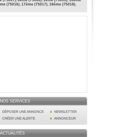
 (75007)
,
8ème (75008)
,
9ème (75009)
,
10ème
me (75016)
,
17ème (75017)
,
18ème (75018)
,
NOS SERVICES
DÉPOSER UNE ANNONCE
NEWSLETTER
CRÉER UNE ALERTE
ANNONCEUR
ACTUALITÉS