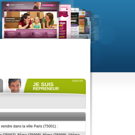
JE SUIS
REPRENEUR
Déposer gratuitement
une
annonce de recherche.
Consulter gratuitement
les
profils de propriétaires.
ACCÈS REPRENEUR
vendre dans la ville Paris (75001) :