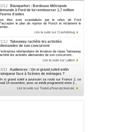
22/12
Blanquefort : Bordeaux Métropole
demande à Ford de lui rembourser 1,7 million
d’euros d'aides
Les élus sont scandalisés par le refus de Ford
d"accepter le plan de reprise de Punch et réclament le
embo...
Lire la suite sur Crashdebug
21/12
Takeaway rachète les activités
allemandes de son concurrent
'entreprise néerlandaise de livraison de repas Takeaway
achète les activités allemandes de son concurrent...
Lire la suite sur Lalibre
16/11
Audiences : Un si grand soleil enfin
vainqueur face à Scènes de ménages ?
n si grand soleil a poursuivi sa route sur France 2, ce
eudi 15 novembre, avec un inédit programmé entre 2...
Lire la suite sur TouteLaTeacute;leacute;