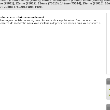
,
2ème (75002)
,
3ème (75003)
,
4ème (75004)
,
5ème (75005)
,
6ème (75006)
,
7ème
e (75011)
,
12ème (75012)
,
13ème (75013)
,
14ème (75014)
,
15ème (75015)
,
16è
9)
,
20ème (75020)
,
Paris
,
Paris
.
dans cette rubrique actuellement.
 mis à jour quotidiennement, pour être alerté dès la publication d'une annonce qui
critères de recherche nous vous invitons à
déposer des alertes
ou à vous
inscrire à