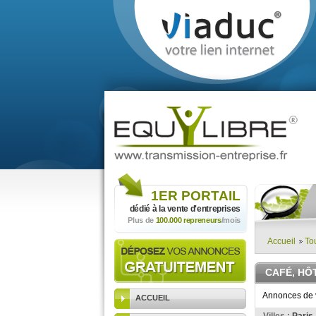
1ER
PORTAIL
dédié à la vente
d'entreprises
Plus de
100.000 repreneurs
/mois
Accueil
To
CAFÉ, HÔ
Annonces de v
ACCUEIL