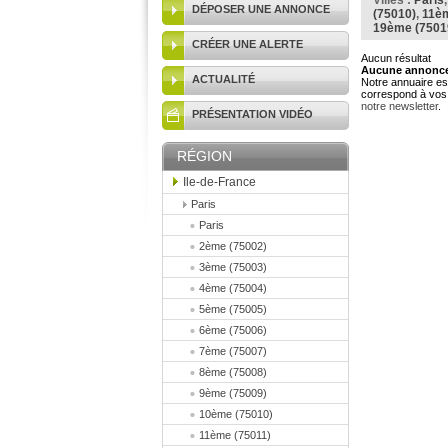
Villes :
Paris
DÉPOSER UNE ANNONCE
(75010)
,
11èm
19ème (7501
CRÉER UNE ALERTE
Aucun résultat
Aucune annonce 
ACTUALITÉ
Notre annuaire est
correspond à vos 
notre newsletter
.
PRÉSENTATION VIDÉO
RÉGION
Ile-de-France
Paris
Paris
2ème (75002)
3ème (75003)
4ème (75004)
5ème (75005)
6ème (75006)
7ème (75007)
8ème (75008)
9ème (75009)
10ème (75010)
11ème (75011)