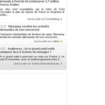
demande à Ford de lui rembourser 1,7 million
d’euros d'aides
Les élus sont scandalisés par le refus de Ford
d"accepter le plan de reprise de Punch et réclament le
embo...
Lire la suite sur Crashdebug
21/12
Takeaway rachète les activités
allemandes de son concurrent
'entreprise néerlandaise de livraison de repas Takeaway
achète les activités allemandes de son concurrent...
Lire la suite sur Lalibre
16/11
Audiences : Un si grand soleil enfin
vainqueur face à Scènes de ménages ?
n si grand soleil a poursuivi sa route sur France 2, ce
eudi 15 novembre, avec un inédit programmé entre 2...
Lire la suite sur TouteLaTeacute;leacute;