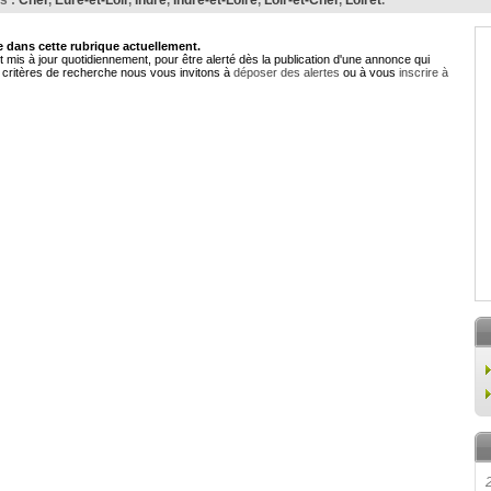
s :
Cher
,
Eure-et-Loir
,
Indre
,
Indre-et-Loire
,
Loir-et-Cher
,
Loiret
.
dans cette rubrique actuellement.
 mis à jour quotidiennement, pour être alerté dès la publication d'une annonce qui
critères de recherche nous vous invitons à
déposer des alertes
ou à vous
inscrire à