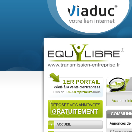
1ER
PORTAIL
dédié à la vente
d'entreprises
Plus de
100.000 repreneurs
/mois
Accueil
In
COMMUNIC
Annonces de v
ACCUEIL