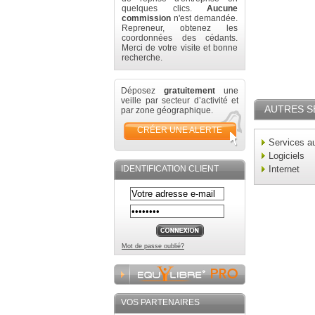
quelques clics.
Aucune
commission
n'est demandée.
Repreneur, obtenez les
coordonnées des cédants.
Merci de votre visite et bonne
recherche.
Déposez
gratuitement
une
veille par secteur d’activité et
AUTRES S
par zone géographique.
CRÉER UNE ALERTE
Services au
Logiciels
IDENTIFICATION CLIENT
Internet
Mot de passe oublié?
VOS PARTENAIRES