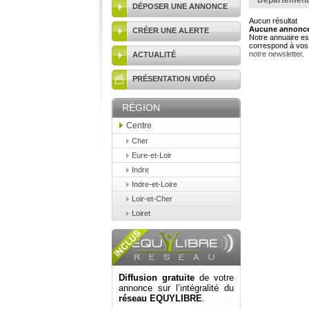
Département
DÉPOSER UNE ANNONCE
Aucun résultat
Aucune annonce 
CRÉER UNE ALERTE
Notre annuaire est
correspond à vos 
notre newsletter
.
ACTUALITÉ
PRÉSENTATION VIDÉO
RÉGION
Centre
Cher
Eure-et-Loir
Indre
Indre-et-Loire
Loir-et-Cher
Loiret
Diffusion gratuite
de votre
annonce sur l’intégralité du
réseau EQUYLIBRE
.