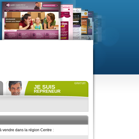
JE SUIS
REPRENEUR
Déposer gratuitement
une
annonce de recherche.
Consulter gratuitement
les
profils de propriétaires.
ACCÈS REPRENEUR
 vendre dans la région Centre :