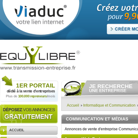
1ER
PORTAIL
JE RECHERCHE
UNE ENTREPRISE
dédié à la vente
d'entreprises
Plus de
100.000 repreneurs
/mois
Consulter gratuitement
les
annonces d'entreprises à
vendre.
Accueil
Informatique et Communication
Et/ou déposer
gratuitement
votre recherche d'entreprise.
COMMUNICATION ET MÉDIAS
RECHERCHER UNE
ANNONCE
Annonces de vente d'entreprise Communicat
ACCUEIL