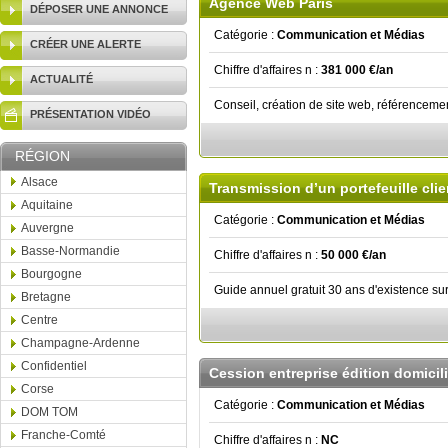
Agence Web Paris
DÉPOSER UNE ANNONCE
Catégorie :
Communication et Médias
CRÉER UNE ALERTE
Chiffre d'affaires n :
381 000 €/an
ACTUALITÉ
Conseil, création de site web, référencem
PRÉSENTATION VIDÉO
RÉGION
Alsace
Transmission d’un portefeuille clie
Aquitaine
Catégorie :
Communication et Médias
Auvergne
Basse-Normandie
Chiffre d'affaires n :
50 000 €/an
Bourgogne
Guide annuel gratuit 30 ans d'existence sur
Bretagne
Centre
Champagne-Ardenne
Confidentiel
Cession entreprise édition domicili
Corse
Catégorie :
Communication et Médias
DOM TOM
Franche-Comté
Chiffre d'affaires n :
NC