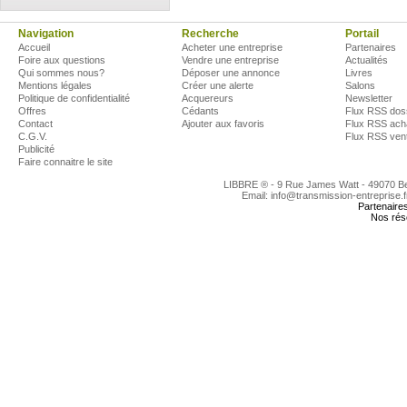
Navigation
Recherche
Portail
Accueil
Acheter une entreprise
Partenaires
Foire aux questions
Vendre une entreprise
Actualités
Qui sommes nous?
Déposer une annonce
Livres
Mentions légales
Créer une alerte
Salons
Politique de confidentialité
Acquereurs
Newsletter
Offres
Cédants
Flux RSS dos
Contact
Ajouter aux favoris
Flux RSS ach
C.G.V.
Flux RSS ven
Publicité
Faire connaitre le site
LIBBRE ® - 9 Rue James Watt - 49070 
Email: info@transmission-entreprise.
Partenaire
Nos rés