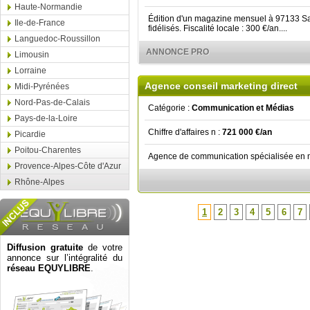
Haute-Normandie
Édition d'un magazine mensuel à 97133 S
Ile-de-France
fidélisés. Fiscalité locale : 300 €/an....
Languedoc-Roussillon
ANNONCE PRO
Limousin
Lorraine
Agence conseil marketing direct
Midi-Pyrénées
Nord-Pas-de-Calais
Catégorie :
Communication et Médias
Pays-de-la-Loire
Chiffre d'affaires n :
721 000 €/an
Picardie
Poitou-Charentes
Agence de communication spécialisée en mar
Provence-Alpes-Côte d'Azur
Rhône-Alpes
1
2
3
4
5
6
7
Diffusion gratuite
de votre
annonce sur l’intégralité du
réseau EQUYLIBRE
.