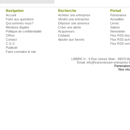
Navigation
Recherche
Portail
Accueil
Acheter une entreprise
Partenaires
Foire aux questions
Vendre une entreprise
Actualités
Qui sommes nous?
Déposer une annonce
Livres
Mentions légales
Créer une alerte
Salons
Politique de confidentialité
Acquereurs
Newsletter
Offres
Cédants
Flux RSS dos
Contact
Ajouter aux favoris
Flux RSS ach
C.G.V.
Flux RSS ven
Publicité
Faire connaitre le site
LIBBRE ® - 9 Rue James Watt - 49070 
Email: info@transmission-entreprise.
Partenaire
Nos rés