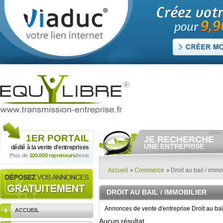
1ER
PORTAIL
JE RECHERCHE
UNE ENTREPRISE
dédié à la vente
d'entreprises
Plus de
100.000 repreneurs
/mois
Consulter gratuitement
les
annonces d'entreprises à
vendre.
Accueil
Commerce
Droit au bail / immo
Et/ou déposer
gratuitement
votre recherche d'entreprise.
DROIT AU BAIL / IMMOBILIER
RECHERCHER UNE
ANNONCE
Annonces de vente d'entreprise Droit au bai
ACCUEIL
Aucun résultat