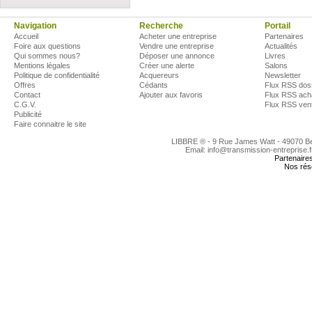
Navigation
Recherche
Portail
Accueil
Acheter une entreprise
Partenaires
Foire aux questions
Vendre une entreprise
Actualités
Qui sommes nous?
Déposer une annonce
Livres
Mentions légales
Créer une alerte
Salons
Politique de confidentialité
Acquereurs
Newsletter
Offres
Cédants
Flux RSS dos
Contact
Ajouter aux favoris
Flux RSS ach
C.G.V.
Flux RSS ven
Publicité
Faire connaitre le site
LIBBRE ® - 9 Rue James Watt - 49070 
Email: info@transmission-entreprise.
Partenaire
Nos rés