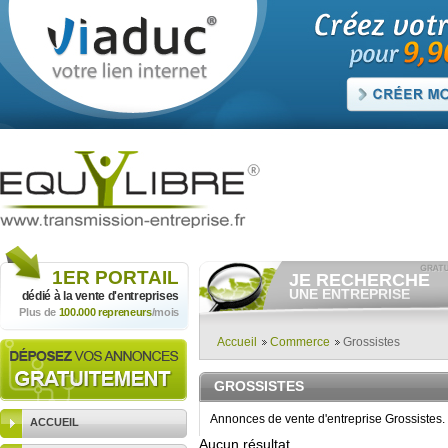
1ER
PORTAIL
JE RECHERCHE
UNE ENTREPRISE
dédié à la vente
d'entreprises
Plus de
100.000 repreneurs
/mois
Consulter gratuitement
les
annonces d'entreprises à
vendre.
Accueil
Commerce
Grossistes
Et/ou déposer
gratuitement
votre recherche d'entreprise.
GROSSISTES
RECHERCHER UNE
ANNONCE
Annonces de vente d'entreprise Grossistes.
ACCUEIL
Aucun résultat