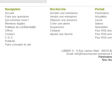
Navigation
Recherche
Portail
Accueil
Acheter une entreprise
Partenaires
Foire aux questions
Vendre une entreprise
Actualités
Qui sommes nous?
Déposer une annonce
Livres
Mentions légales
Créer une alerte
Salons
Politique de confidentialité
Acquereurs
Newsletter
Offres
Cédants
Flux RSS dos
Contact
Ajouter aux favoris
Flux RSS ach
C.G.V.
Flux RSS ven
Publicité
Faire connaitre le site
LIBBRE ® - 9 Rue James Watt - 49070 
Email: info@transmission-entreprise.
Partenaire
Nos rés