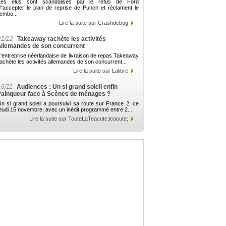
Les élus sont scandalisés par le refus de Ford
d"accepter le plan de reprise de Punch et réclament le
embo...
Lire la suite sur Crashdebug
21/12
Takeaway rachète les activités
allemandes de son concurrent
'entreprise néerlandaise de livraison de repas Takeaway
achète les activités allemandes de son concurrent...
Lire la suite sur Lalibre
16/11
Audiences : Un si grand soleil enfin
vainqueur face à Scènes de ménages ?
n si grand soleil a poursuivi sa route sur France 2, ce
eudi 15 novembre, avec un inédit programmé entre 2...
Lire la suite sur TouteLaTeacute;leacute;