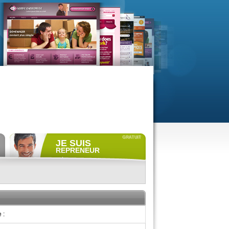
JE SUIS
REPRENEUR
Déposer gratuitement
une
annonce de recherche.
Consulter gratuitement
les
profils de propriétaires.
ACCÈS REPRENEUR
 :