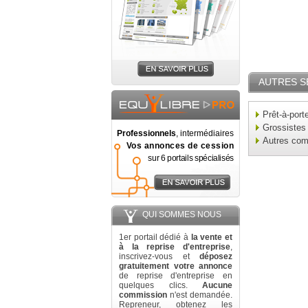
AUTRES S
Prêt-à-port
Grossistes
Professionnels
, intermédiaires
Autres co
Vos annonces de cession
sur 6 portails spécialisés
QUI SOMMES NOUS
1er portail dédié à
la vente et
à la reprise d'entreprise
,
inscrivez-vous et
déposez
gratuitement votre annonce
de reprise d'entreprise en
quelques clics.
Aucune
commission
n'est demandée.
Repreneur, obtenez les