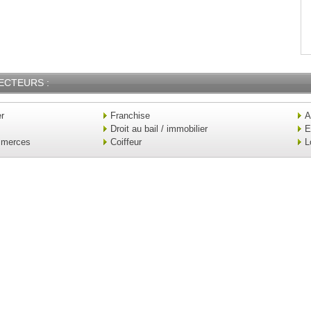
ECTEURS :
er
Franchise
A
Droit au bail / immobilier
E
mmerces
Coiffeur
L