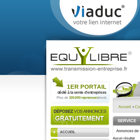
1ER
PORTAIL
dédié à la vente
d'entreprises
Plus de
100.000 repreneurs
/mois
Accueil
Co
SERVICE
Annonces de v
ACCUEIL
Aucun résultat