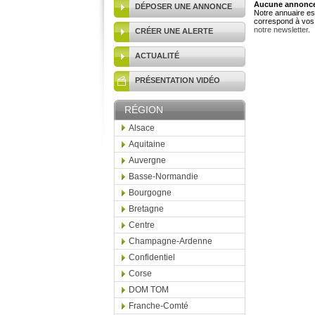
Aucune annonce 
DÉPOSER UNE ANNONCE
Notre annuaire est
correspond à vos 
notre newsletter
.
CRÉER UNE ALERTE
ACTUALITÉ
PRÉSENTATION VIDÉO
RÉGION
Alsace
Aquitaine
Auvergne
Basse-Normandie
Bourgogne
Bretagne
Centre
Champagne-Ardenne
Confidentiel
Corse
DOM TOM
Franche-Comté