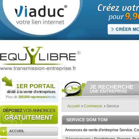
1ER
PORTAIL
JE RECHERCHE
UNE ENTREPRISE
dédié à la vente
d'entreprises
Plus de
100.000 repreneurs
/mois
Consulter gratuitement
les
annonces d'entreprises à
vendre.
Accueil
Commerce
Service
Et/ou déposer
gratuitement
votre recherche d'entreprise.
SERVICE DOM TOM
RECHERCHER UNE
ANNONCE
Annonces de vente d'entreprise Service. C
ACCUEIL