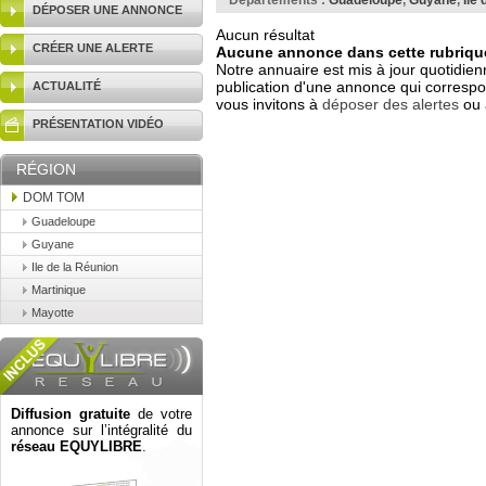
Départements :
Guadeloupe
,
Guyane
,
Ile
DÉPOSER UNE ANNONCE
Aucun résultat
CRÉER UNE ALERTE
Aucune annonce dans cette rubrique
Notre annuaire est mis à jour quotidien
publication d'une annonce qui correspo
ACTUALITÉ
vous invitons à
déposer des alertes
ou 
PRÉSENTATION VIDÉO
RÉGION
DOM TOM
Guadeloupe
Guyane
Ile de la Réunion
Martinique
Mayotte
Diffusion gratuite
de votre
annonce sur l’intégralité du
réseau EQUYLIBRE
.