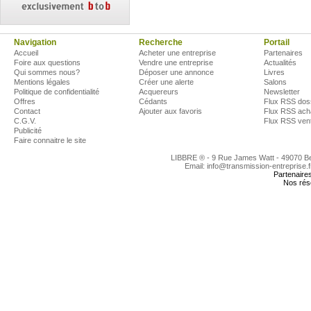
Navigation
Recherche
Portail
Accueil
Acheter une entreprise
Partenaires
Foire aux questions
Vendre une entreprise
Actualités
Qui sommes nous?
Déposer une annonce
Livres
Mentions légales
Créer une alerte
Salons
Politique de confidentialité
Acquereurs
Newsletter
Offres
Cédants
Flux RSS dos
Contact
Ajouter aux favoris
Flux RSS ach
C.G.V.
Flux RSS ven
Publicité
Faire connaitre le site
LIBBRE ® - 9 Rue James Watt - 49070 
Email: info@transmission-entreprise.
Partenaire
Nos rés