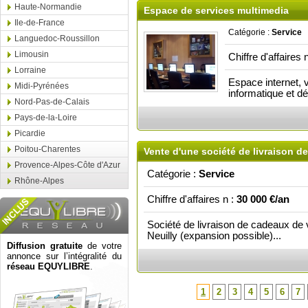
Haute-Normandie
Espace de services multimedia
Ile-de-France
Catégorie :
Service
Languedoc-Roussillon
Limousin
Chiffre d'affaires 
Lorraine
Espace internet,
Midi-Pyrénées
informatique et d
Nord-Pas-de-Calais
Pays-de-la-Loire
Picardie
Poitou-Charentes
Vente d'une société de livraison de
Provence-Alpes-Côte d'Azur
Catégorie :
Service
Rhône-Alpes
Chiffre d'affaires n :
30 000 €/an
Société de livraison de cadeaux de v
Neuilly (expansion possible)...
Diffusion gratuite
de votre
annonce sur l’intégralité du
réseau EQUYLIBRE
.
1
2
3
4
5
6
7