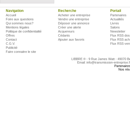
Navigation
Recherche
Portail
Accueil
Acheter une entreprise
Partenaires
Foire aux questions
Vendre une entreprise
Actualités
Qui sommes nous?
Déposer une annonce
Livres
Mentions légales
Créer une alerte
Salons
Politique de confidentialité
Acquereurs
Newsletter
Offres
Cédants
Flux RSS dos
Contact
Ajouter aux favoris
Flux RSS ach
C.G.V.
Flux RSS ven
Publicité
Faire connaitre le site
LIBBRE ® - 9 Rue James Watt - 49070 
Email: info@transmission-entreprise.
Partenaire
Nos rés