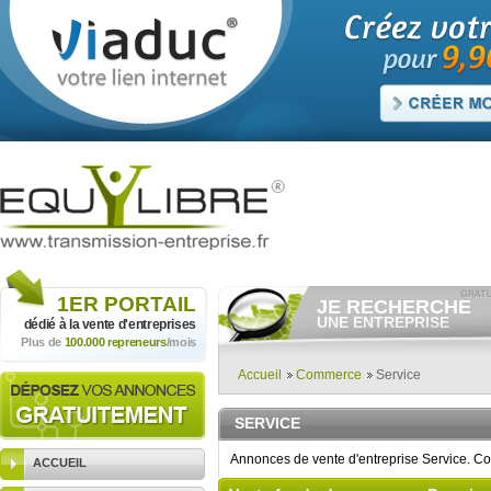
1ER
PORTAIL
JE RECHERCHE
UNE ENTREPRISE
dédié à la vente
d'entreprises
Plus de
100.000 repreneurs
/mois
Consulter gratuitement
les
annonces d'entreprises à
vendre.
Accueil
Commerce
Service
Et/ou déposer
gratuitement
votre recherche d'entreprise.
SERVICE
RECHERCHER UNE
ANNONCE
Annonces de vente d'entreprise Service. Co
ACCUEIL