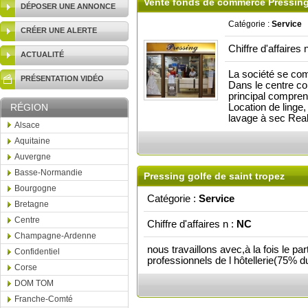
Vente fonds de commerce Pressing
DÉPOSER UNE ANNONCE
Catégorie :
Service
CRÉER UNE ALERTE
Chiffre d'affaires 
ACTUALITÉ
La société se co
PRÉSENTATION VIDÉO
Dans le centre co
principal comprend
RÉGION
Location de linge
lavage à sec Real
Alsace
Aquitaine
Auvergne
Basse-Normandie
Pressing golfe de saint tropez
Bourgogne
Catégorie :
Service
Bretagne
Centre
Chiffre d'affaires n :
NC
Champagne-Ardenne
nous travaillons avec,à la fois le pa
Confidentiel
professionnels de l hôtellerie(75% d
Corse
DOM TOM
Franche-Comté