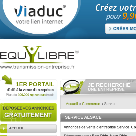
1ER
PORTAIL
JE RECHERCHE
UNE ENTREPRISE
dédié à la vente
d'entreprises
Plus de
100.000 repreneurs
/mois
Consulter gratuitement
les
annonces d'entreprises à
vendre.
Accueil
Commerce
Service
Et/ou déposer
gratuitement
votre recherche d'entreprise.
SERVICE ALSACE
RECHERCHER UNE
ANNONCE
Annonces de vente d'entreprise Service. Co
ACCUEIL