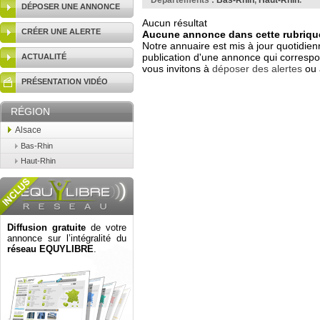
Départements :
Bas-Rhin
,
Haut-Rhin
.
DÉPOSER UNE ANNONCE
Aucun résultat
CRÉER UNE ALERTE
Aucune annonce dans cette rubrique
Notre annuaire est mis à jour quotidien
publication d'une annonce qui correspo
ACTUALITÉ
vous invitons à
déposer des alertes
ou 
PRÉSENTATION VIDÉO
RÉGION
Alsace
Bas-Rhin
Haut-Rhin
Diffusion gratuite
de votre
annonce sur l’intégralité du
réseau EQUYLIBRE
.