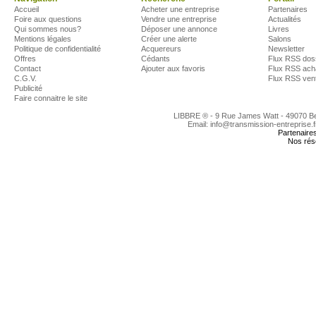
Accueil
Acheter une entreprise
Partenaires
Foire aux questions
Vendre une entreprise
Actualités
Qui sommes nous?
Déposer une annonce
Livres
Mentions légales
Créer une alerte
Salons
Politique de confidentialité
Acquereurs
Newsletter
Offres
Cédants
Flux RSS dos
Contact
Ajouter aux favoris
Flux RSS ach
C.G.V.
Flux RSS ven
Publicité
Faire connaitre le site
LIBBRE ® - 9 Rue James Watt - 49070 
Email: info@transmission-entreprise.
Partenaire
Nos rés