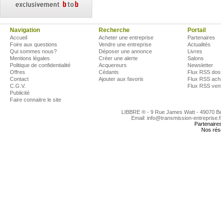
Navigation
Recherche
Portail
Accueil
Acheter une entreprise
Partenaires
Foire aux questions
Vendre une entreprise
Actualités
Qui sommes nous?
Déposer une annonce
Livres
Mentions légales
Créer une alerte
Salons
Politique de confidentialité
Acquereurs
Newsletter
Offres
Cédants
Flux RSS dos
Contact
Ajouter aux favoris
Flux RSS ach
C.G.V.
Flux RSS ven
Publicité
Faire connaitre le site
LIBBRE ® - 9 Rue James Watt - 49070 
Email: info@transmission-entreprise.
Partenaire
Nos rés