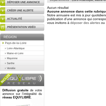
Départements :
Loire-Atlantique
,
Maine-et
DÉPOSER UNE ANNONCE
Aucun résultat
CRÉER UNE ALERTE
Aucune annonce dans cette rubrique
Notre annuaire est mis à jour quotidien
publication d'une annonce qui correspo
ACTUALITÉ
vous invitons à
déposer des alertes
ou 
PRÉSENTATION VIDÉO
RÉGION
Pays-de-la-Loire
Loire-Atlantique
Maine-et-Loire
Mayenne
Sarthe
Vendée
Diffusion gratuite
de votre
annonce sur l’intégralité du
réseau EQUYLIBRE
.