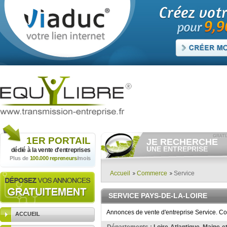
1ER
PORTAIL
JE RECHERCHE
UNE ENTREPRISE
dédié à la vente
d'entreprises
Plus de
100.000 repreneurs
/mois
Consulter gratuitement
les
annonces d'entreprises à
vendre.
Accueil
Commerce
Service
Et/ou déposer
gratuitement
votre recherche d'entreprise.
SERVICE PAYS-DE-LA-LOIRE
RECHERCHER UNE
ANNONCE
Annonces de vente d'entreprise Service. Co
ACCUEIL