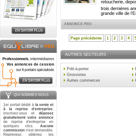
retoucherie, depos
trois dernières a
grande ville de l'
ANNONCE PRO
Page précédente
1
2
3
4
AUTRES SECTEURS :
Professionnels
, intermédiaires
Vos annonces de cession
Prêt-à-porter
sur 6 portails spécialisés
Grossistes
Autres commerces
QUI SOMMES NOUS
1er portail dédié à
la vente et
à la reprise d'entreprise
,
inscrivez-vous et
déposez
gratuitement votre annonce
de reprise d'entreprise en
quelques clics.
Aucune
commission
n'est demandée.
Repreneur, obtenez les