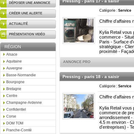
Pressing - paris 17 - a saisir
DÉPOSER UNE ANNONCE
Catégorie :
Service
CRÉER UNE ALERTE
Chiffre d'affaires 
ACTUALITÉ
Kylia Retail vous
PRÉSENTATION VIDÉO
commerce - Situé
Paris - Surface d
RÉGION
stratégique - Cli
proximité - Façad
Alsace
Aquitaine
ANNONCE PRO
Auvergne
Basse-Normandie
Pressing - paris 18 - a saisir
Bourgogne
Catégorie :
Service
Bretagne
Centre
Chiffre d'affaires 
Champagne-Ardenne
Kylia Retail vous
Confidentiel
commerce de pres
Corse
arrondissement - 
4.5 m environ - Cl
DOM TOM
d'entreprises) - T
Franche-Comté