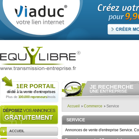
1ER
PORTAIL
JE RECHERCHE
UNE ENTREPRISE
dédié à la vente
d'entreprises
Plus de
100.000 repreneurs
/mois
Consulter gratuitement
les
annonces d'entreprises à
vendre.
Accueil
Commerce
Service
Et/ou déposer
gratuitement
votre recherche d'entreprise.
SERVICE
RECHERCHER UNE
ANNONCE
Annonces de vente d'entreprise Service. Co
ACCUEIL