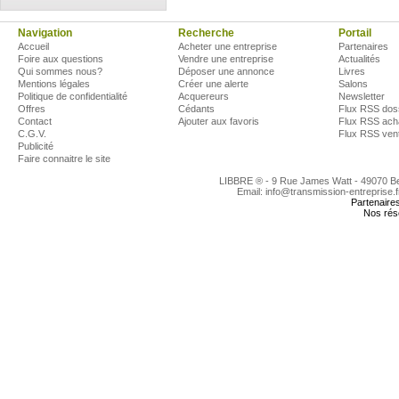
Navigation
Recherche
Portail
Accueil
Acheter une entreprise
Partenaires
Foire aux questions
Vendre une entreprise
Actualités
Qui sommes nous?
Déposer une annonce
Livres
Mentions légales
Créer une alerte
Salons
Politique de confidentialité
Acquereurs
Newsletter
Offres
Cédants
Flux RSS dos
Contact
Ajouter aux favoris
Flux RSS ach
C.G.V.
Flux RSS ven
Publicité
Faire connaitre le site
LIBBRE ® - 9 Rue James Watt - 49070 
Email: info@transmission-entreprise.
Partenaire
Nos rés