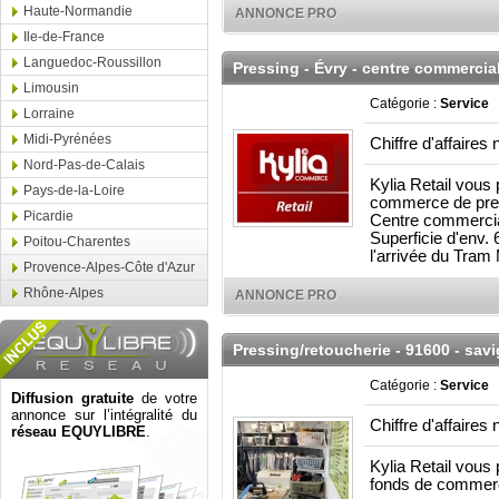
Haute-Normandie
ANNONCE PRO
Ile-de-France
Languedoc-Roussillon
Pressing - Évry - centre commercia
Limousin
Catégorie :
Service
Lorraine
Midi-Pyrénées
Chiffre d'affaires 
Nord-Pas-de-Calais
Kylia Retail vous
Pays-de-la-Loire
commerce de press
Picardie
Centre commercial 
Superficie d'env. 
Poitou-Charentes
l'arrivée du Tram
Provence-Alpes-Côte d'Azur
Rhône-Alpes
ANNONCE PRO
Pressing/retoucherie - 91600 - sav
Catégorie :
Service
Diffusion gratuite
de votre
annonce sur l’intégralité du
Chiffre d'affaires 
réseau EQUYLIBRE
.
Kylia Retail vous 
fonds de commerc