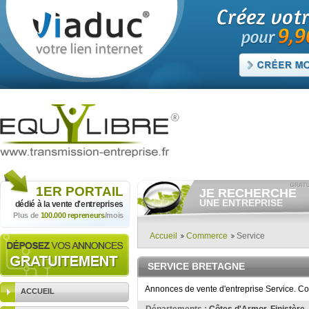
1ER
PORTAIL
JE RECHERCHE
UNE ENTREPRISE
dédié à la vente
d'entreprises
Plus de
100.000 repreneurs
/mois
Consulter gratuitement
les
annonces d'entreprises à
vendre.
Accueil
Commerce
Service
Et/ou déposer
gratuitement
votre recherche d'entreprise.
SERVICE BRETAGNE
RECHERCHER UNE
ANNONCE
Annonces de vente d'entreprise Service. Co
ACCUEIL