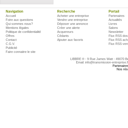
Navigation
Recherche
Portail
Accueil
Acheter une entreprise
Partenaires
Foire aux questions
Vendre une entreprise
Actualités
Qui sommes nous?
Déposer une annonce
Livres
Mentions légales
Créer une alerte
Salons
Politique de confidentialité
Acquereurs
Newsletter
Offres
Cédants
Flux RSS dos
Contact
Ajouter aux favoris
Flux RSS ach
C.G.V.
Flux RSS ven
Publicité
Faire connaitre le site
LIBBRE ® - 9 Rue James Watt - 49070 
Email: info@transmission-entreprise.
Partenaire
Nos rés