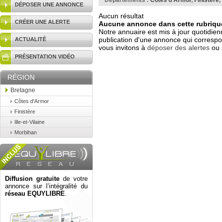
Départements :
Côtes d'Armor
,
Finistère
,
DÉPOSER UNE ANNONCE
Aucun résultat
CRÉER UNE ALERTE
Aucune annonce dans cette rubrique
Notre annuaire est mis à jour quotidien
publication d'une annonce qui correspo
ACTUALITÉ
vous invitons à
déposer des alertes
ou 
PRÉSENTATION VIDÉO
RÉGION
Bretagne
Côtes d'Armor
Finistère
Ille-et-Vilaine
Morbihan
Diffusion gratuite
de votre
annonce sur l’intégralité du
réseau EQUYLIBRE
.