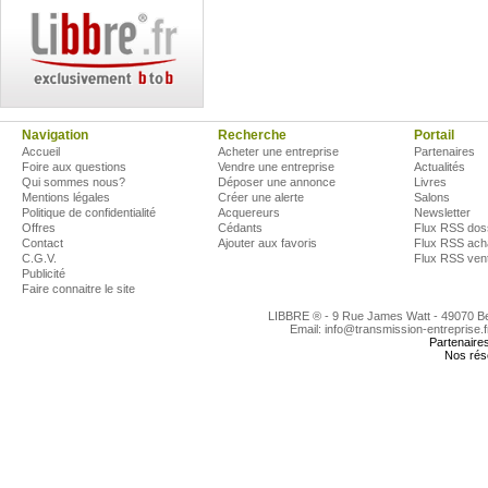
Navigation
Recherche
Portail
Accueil
Acheter une entreprise
Partenaires
Foire aux questions
Vendre une entreprise
Actualités
Qui sommes nous?
Déposer une annonce
Livres
Mentions légales
Créer une alerte
Salons
Politique de confidentialité
Acquereurs
Newsletter
Offres
Cédants
Flux RSS dos
Contact
Ajouter aux favoris
Flux RSS ach
C.G.V.
Flux RSS ven
Publicité
Faire connaitre le site
LIBBRE ® - 9 Rue James Watt - 49070 
Email: info@transmission-entreprise.
Partenaire
Nos rés