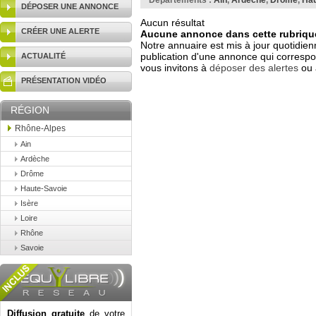
Départements :
Ain
,
Ardèche
,
Drôme
,
Hau
DÉPOSER UNE ANNONCE
Aucun résultat
CRÉER UNE ALERTE
Aucune annonce dans cette rubrique
Notre annuaire est mis à jour quotidien
publication d'une annonce qui correspo
ACTUALITÉ
vous invitons à
déposer des alertes
ou 
PRÉSENTATION VIDÉO
RÉGION
Rhône-Alpes
Ain
Ardèche
Drôme
Haute-Savoie
Isère
Loire
Rhône
Savoie
Diffusion gratuite
de votre