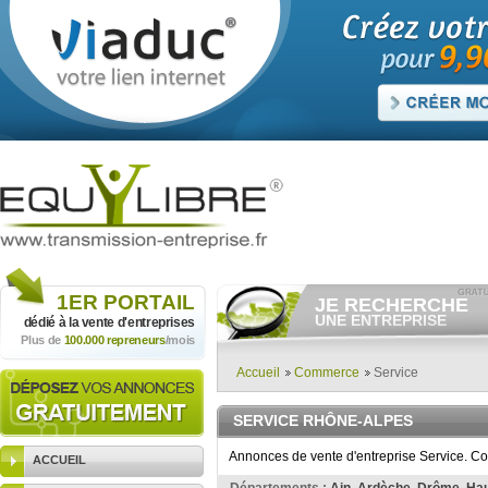
1ER
PORTAIL
JE RECHERCHE
UNE ENTREPRISE
dédié à la vente
d'entreprises
Plus de
100.000 repreneurs
/mois
Consulter gratuitement
les
annonces d'entreprises à
vendre.
Accueil
Commerce
Service
Et/ou déposer
gratuitement
votre recherche d'entreprise.
SERVICE RHÔNE-ALPES
RECHERCHER UNE
ANNONCE
Annonces de vente d'entreprise Service. Co
ACCUEIL