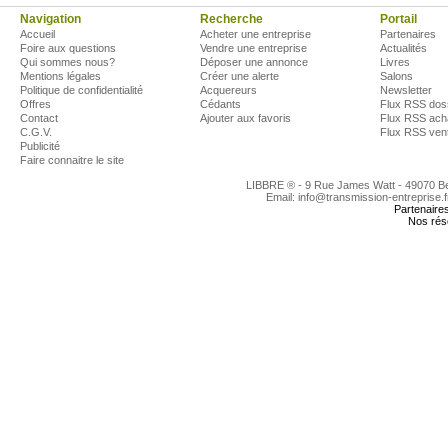
Navigation
Recherche
Portail
Accueil
Acheter une entreprise
Partenaires
Foire aux questions
Vendre une entreprise
Actualités
Qui sommes nous?
Déposer une annonce
Livres
Mentions légales
Créer une alerte
Salons
Politique de confidentialité
Acquereurs
Newsletter
Offres
Cédants
Flux RSS dos
Contact
Ajouter aux favoris
Flux RSS ach
C.G.V.
Flux RSS ven
Publicité
Faire connaitre le site
LIBBRE ® - 9 Rue James Watt - 49070 
Email: info@transmission-entreprise.
Partenaire
Nos rés