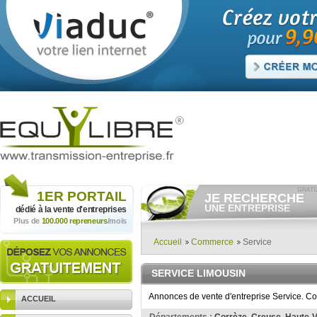
1ER
PORTAIL
JE RECHERCHE
UNE ENTREPRISE
dédié à la vente
d'entreprises
Plus de
100.000 repreneurs
/mois
Consulter gratuitement
les
annonces d'entreprises à
vendre.
Accueil
Commerce
Service
Et/ou déposer
gratuitement
votre recherche d'entreprise.
SERVICE LIMOUSIN
RECHERCHER UNE
ANNONCE
Annonces de vente d'entreprise Service. Co
ACCUEIL