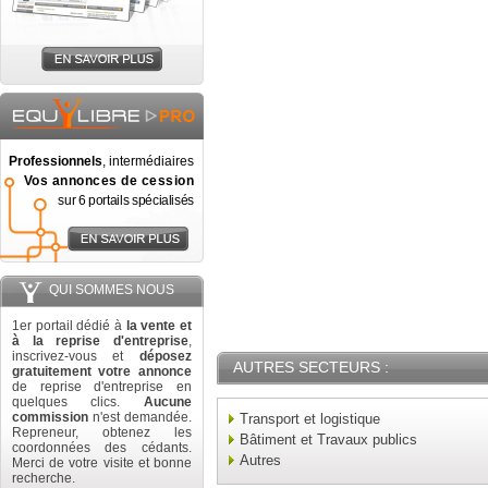
Professionnels
, intermédiaires
Vos annonces de cession
sur 6 portails spécialisés
QUI SOMMES NOUS
1er portail dédié à
la vente et
à la reprise d'entreprise
,
inscrivez-vous et
déposez
AUTRES SECTEURS :
gratuitement votre annonce
de reprise d'entreprise en
quelques clics.
Aucune
commission
n'est demandée.
Transport et logistique
Repreneur, obtenez les
Bâtiment et Travaux publics
coordonnées des cédants.
Autres
Merci de votre visite et bonne
recherche.