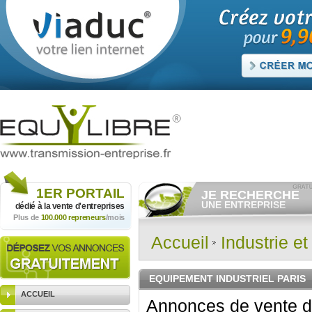
1ER
PORTAIL
JE RECHERCHE
UNE ENTREPRISE
dédié à la vente
d'entreprises
Plus de
100.000 repreneurs
/mois
Consulter gratuitement
les
annonces d'entreprises à
vendre.
Accueil
Industrie e
Et/ou déposer
gratuitement
votre recherche d'entreprise.
RECHERCHER UNE
EQUIPEMENT INDUSTRIEL PARIS
ANNONCE
ACCUEIL
Annonces de vente d'