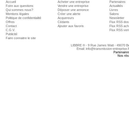
Accueil
Acheter une entreprise
Partenaires
Foire aux questions
Vendre une entreprise
Actualités
Qui sommes nous?
Déposer une annonce
Livres
Mentions légales
Créer une alerte
Salons
Politique de confidentialité
Acquereurs
Newsletter
Offres
Cédants
Flux RSS dos
Contact
Ajouter aux favoris
Flux RSS ach
C.G.V.
Flux RSS ven
Publicité
Faire connaitre le site
LIBBRE ® - 9 Rue James Watt - 49070 
Email: info@transmission-entreprise.
Partenaire
Nos rés