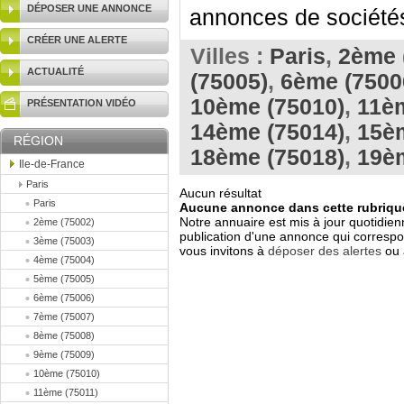
DÉPOSER UNE ANNONCE
annonces de sociétés 
CRÉER UNE ALERTE
Villes :
Paris
,
2ème 
ACTUALITÉ
(75005)
,
6ème (7500
10ème (75010)
,
11èm
PRÉSENTATION VIDÉO
14ème (75014)
,
15è
RÉGION
18ème (75018)
,
19è
Ile-de-France
Paris
Aucun résultat
Paris
Aucune annonce dans cette rubrique
Notre annuaire est mis à jour quotidien
2ème (75002)
publication d'une annonce qui correspo
3ème (75003)
vous invitons à
déposer des alertes
ou 
4ème (75004)
5ème (75005)
6ème (75006)
7ème (75007)
8ème (75008)
9ème (75009)
10ème (75010)
11ème (75011)