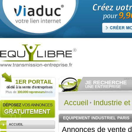
1ER
PORTAIL
JE RECHERCHE
UNE ENTREPRISE
dédié à la vente
d'entreprises
Plus de
100.000 repreneurs
/mois
Consulter gratuitement
les
annonces d'entreprises à
vendre.
Accueil
Industrie e
Et/ou déposer
gratuitement
votre recherche d'entreprise.
RECHERCHER UNE
EQUIPEMENT INDUSTRIEL PARIS
ANNONCE
ACCUEIL
Annonces de vente d'