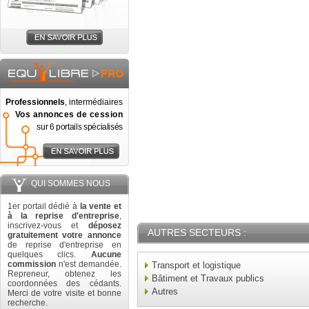
Professionnels
, intermédiaires
Vos annonces de cession
sur 6 portails spécialisés
QUI SOMMES NOUS
1er portail dédié à
la vente et
à la reprise d'entreprise
,
inscrivez-vous et
déposez
AUTRES SECTEURS :
gratuitement votre annonce
de reprise d'entreprise en
quelques clics.
Aucune
commission
n'est demandée.
Transport et logistique
Repreneur, obtenez les
Bâtiment et Travaux publics
coordonnées des cédants.
Autres
Merci de votre visite et bonne
recherche.