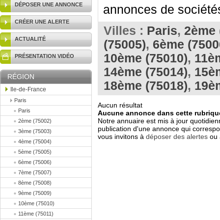
DÉPOSER UNE ANNONCE
annonces de sociétés 
CRÉER UNE ALERTE
Villes :
Paris
,
2ème 
ACTUALITÉ
(75005)
,
6ème (7500
10ème (75010)
,
11èm
PRÉSENTATION VIDÉO
14ème (75014)
,
15è
RÉGION
18ème (75018)
,
19è
Ile-de-France
Paris
Aucun résultat
Paris
Aucune annonce dans cette rubrique
Notre annuaire est mis à jour quotidien
2ème (75002)
publication d'une annonce qui correspo
3ème (75003)
vous invitons à
déposer des alertes
ou 
4ème (75004)
5ème (75005)
6ème (75006)
7ème (75007)
8ème (75008)
9ème (75009)
10ème (75010)
11ème (75011)