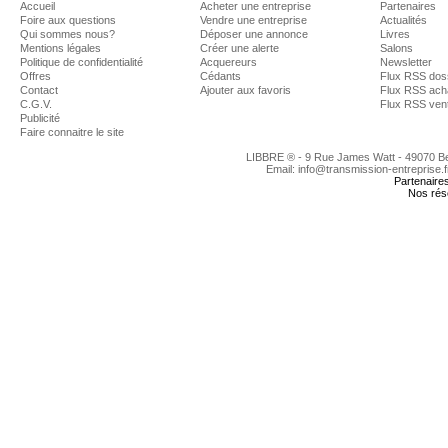
Accueil
Acheter une entreprise
Partenaires
Foire aux questions
Vendre une entreprise
Actualités
Qui sommes nous?
Déposer une annonce
Livres
Mentions légales
Créer une alerte
Salons
Politique de confidentialité
Acquereurs
Newsletter
Offres
Cédants
Flux RSS dos
Contact
Ajouter aux favoris
Flux RSS ach
C.G.V.
Flux RSS ven
Publicité
Faire connaitre le site
LIBBRE ® - 9 Rue James Watt - 49070 
Email: info@transmission-entreprise.
Partenaire
Nos rés