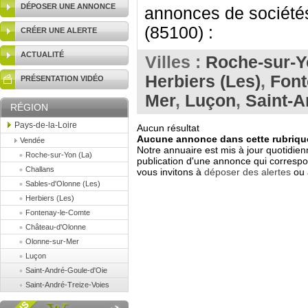
DÉPOSER UNE ANNONCE
annonces de sociétés
(85100) :
CRÉER UNE ALERTE
ACTUALITÉ
Villes :
Roche-sur-Y
Herbiers (Les)
,
Font
PRÉSENTATION VIDÉO
Mer
,
Luçon
,
Saint-A
RÉGION
Pays-de-la-Loire
Aucun résultat
Aucune annonce dans cette rubrique
Vendée
Notre annuaire est mis à jour quotidien
Roche-sur-Yon (La)
publication d'une annonce qui correspo
Challans
vous invitons à
déposer des alertes
ou 
Sables-d'Olonne (Les)
Herbiers (Les)
Fontenay-le-Comte
Château-d'Olonne
Olonne-sur-Mer
Luçon
Saint-André-Goule-d'Oie
Saint-André-Treize-Voies