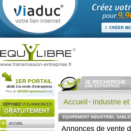
1ER
PORTAIL
JE RECHERCHE
UNE ENTREPRISE
dédié à la vente
d'entreprises
Plus de
100.000 repreneurs
/mois
Consulter gratuitement
les
annonces d'entreprises à
vendre.
Accueil
Industrie e
Et/ou déposer
gratuitement
votre recherche d'entreprise.
RECHERCHER UNE
EQUIPEMENT INDUSTRIEL SABLES
ANNONCE
ACCUEIL
Annonces de vente d'