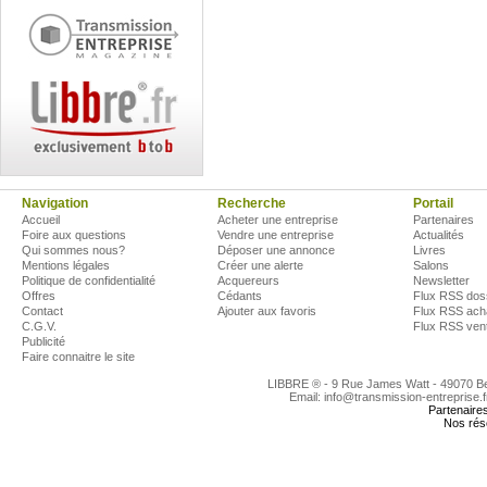
Navigation
Recherche
Portail
Accueil
Acheter une entreprise
Partenaires
Foire aux questions
Vendre une entreprise
Actualités
Qui sommes nous?
Déposer une annonce
Livres
Mentions légales
Créer une alerte
Salons
Politique de confidentialité
Acquereurs
Newsletter
Offres
Cédants
Flux RSS dos
Contact
Ajouter aux favoris
Flux RSS ach
C.G.V.
Flux RSS ven
Publicité
Faire connaitre le site
LIBBRE ® - 9 Rue James Watt - 49070 
Email: info@transmission-entreprise.
Partenaire
Nos rés