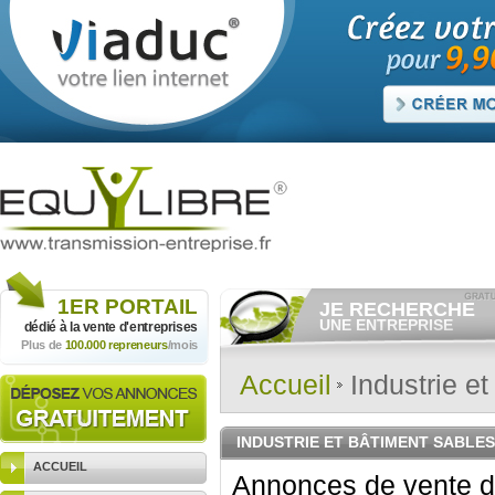
1ER
PORTAIL
JE RECHERCHE
UNE ENTREPRISE
dédié à la vente
d'entreprises
Plus de
100.000 repreneurs
/mois
Consulter gratuitement
les
annonces d'entreprises à
vendre.
Accueil
Industrie et
Et/ou déposer
gratuitement
votre recherche d'entreprise.
RECHERCHER UNE
INDUSTRIE ET BÂTIMENT SABLES
ANNONCE
ACCUEIL
Annonces de vente d'