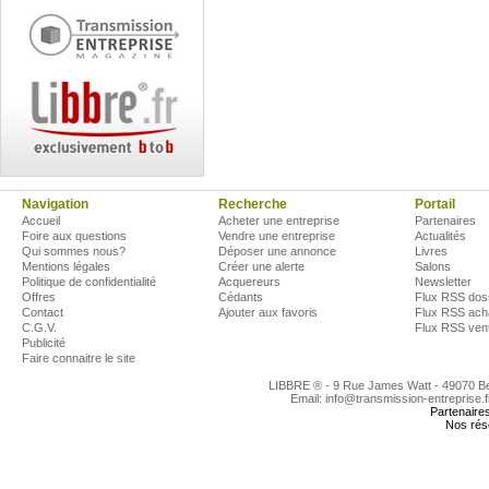
Navigation
Recherche
Portail
Accueil
Acheter une entreprise
Partenaires
Foire aux questions
Vendre une entreprise
Actualités
Qui sommes nous?
Déposer une annonce
Livres
Mentions légales
Créer une alerte
Salons
Politique de confidentialité
Acquereurs
Newsletter
Offres
Cédants
Flux RSS dos
Contact
Ajouter aux favoris
Flux RSS ach
C.G.V.
Flux RSS ven
Publicité
Faire connaitre le site
LIBBRE ® - 9 Rue James Watt - 49070 
Email: info@transmission-entreprise.
Partenaire
Nos rés