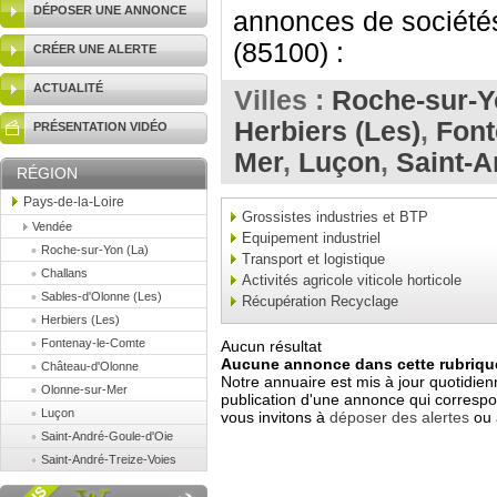
DÉPOSER UNE ANNONCE
annonces de sociétés
(85100) :
CRÉER UNE ALERTE
ACTUALITÉ
Villes :
Roche-sur-Y
Herbiers (Les)
,
Font
PRÉSENTATION VIDÉO
Mer
,
Luçon
,
Saint-A
RÉGION
Pays-de-la-Loire
Grossistes industries et BTP
Vendée
Equipement industriel
Roche-sur-Yon (La)
Transport et logistique
Challans
Activités agricole viticole horticole
Sables-d'Olonne (Les)
Récupération Recyclage
Herbiers (Les)
Fontenay-le-Comte
Aucun résultat
Aucune annonce dans cette rubrique
Château-d'Olonne
Notre annuaire est mis à jour quotidien
Olonne-sur-Mer
publication d'une annonce qui correspo
Luçon
vous invitons à
déposer des alertes
ou 
Saint-André-Goule-d'Oie
Saint-André-Treize-Voies