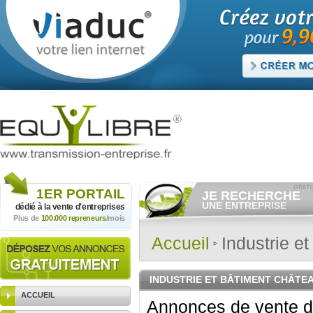
1ER
PORTAIL
JE RECHERCHE
UNE ENTREPRISE
dédié à la vente
d'entreprises
Plus de
100.000 repreneurs
/mois
Consulter gratuitement
les
annonces d'entreprises à
vendre.
Accueil
Industrie et
Et/ou déposer
gratuitement
votre recherche d'entreprise.
RECHERCHER UNE
INDUSTRIE ET BÂTIMENT CHÂTE
ANNONCE
ACCUEIL
Annonces de vente d'