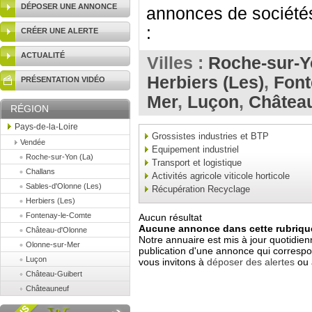
DÉPOSER UNE ANNONCE
annonces de sociétés
:
CRÉER UNE ALERTE
ACTUALITÉ
Villes :
Roche-sur-Y
Herbiers (Les)
,
Font
PRÉSENTATION VIDÉO
Mer
,
Luçon
,
Château
RÉGION
Pays-de-la-Loire
Grossistes industries et BTP
Vendée
Equipement industriel
Roche-sur-Yon (La)
Transport et logistique
Challans
Activités agricole viticole horticole
Sables-d'Olonne (Les)
Récupération Recyclage
Herbiers (Les)
Fontenay-le-Comte
Aucun résultat
Aucune annonce dans cette rubrique
Château-d'Olonne
Notre annuaire est mis à jour quotidien
Olonne-sur-Mer
publication d'une annonce qui correspo
Luçon
vous invitons à
déposer des alertes
ou 
Château-Guibert
Châteauneuf