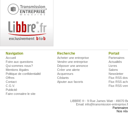
Navigation
Recherche
Portail
Accueil
Acheter une entreprise
Partenaires
Foire aux questions
Vendre une entreprise
Actualités
Qui sommes nous?
Déposer une annonce
Livres
Mentions légales
Créer une alerte
Salons
Politique de confidentialité
Acquereurs
Newsletter
Offres
Cédants
Flux RSS dos
Contact
Ajouter aux favoris
Flux RSS ach
C.G.V.
Flux RSS ven
Publicité
Faire connaitre le site
LIBBRE ® - 9 Rue James Watt - 49070 
Email: info@transmission-entreprise.
Partenaire
Nos rés