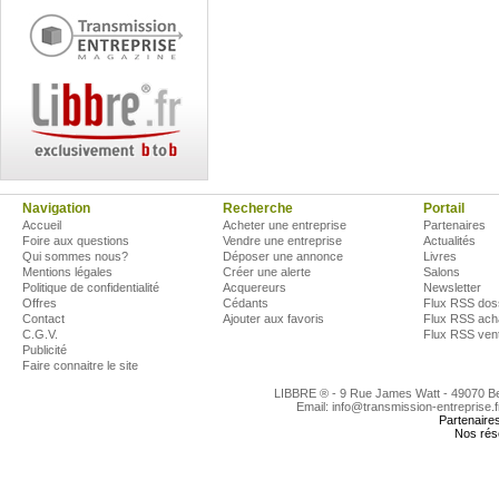
Navigation
Recherche
Portail
Accueil
Acheter une entreprise
Partenaires
Foire aux questions
Vendre une entreprise
Actualités
Qui sommes nous?
Déposer une annonce
Livres
Mentions légales
Créer une alerte
Salons
Politique de confidentialité
Acquereurs
Newsletter
Offres
Cédants
Flux RSS dos
Contact
Ajouter aux favoris
Flux RSS ach
C.G.V.
Flux RSS ven
Publicité
Faire connaitre le site
LIBBRE ® - 9 Rue James Watt - 49070 
Email: info@transmission-entreprise.
Partenaire
Nos rés