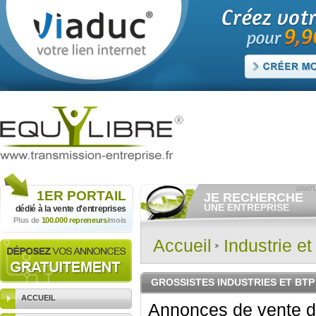
1ER
PORTAIL
JE RECHERCHE
UNE ENTREPRISE
dédié à la vente
d'entreprises
Plus de
100.000 repreneurs
/mois
Consulter gratuitement
les
annonces d'entreprises à
vendre.
Accueil
Industrie e
Et/ou déposer
gratuitement
votre recherche d'entreprise.
RECHERCHER UNE
GROSSISTES INDUSTRIES ET BT
ANNONCE
ACCUEIL
Annonces de vente d'