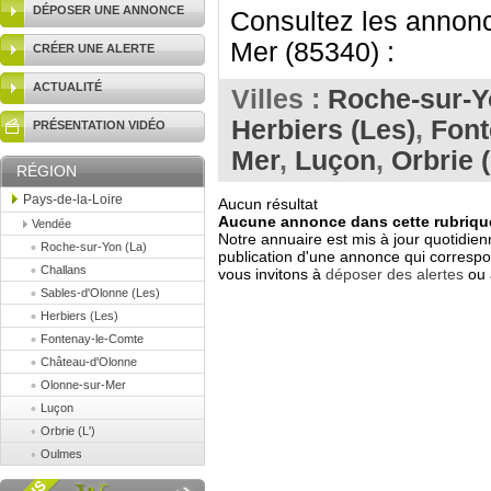
DÉPOSER UNE ANNONCE
Consultez les annonc
Mer (85340) :
CRÉER UNE ALERTE
ACTUALITÉ
Villes :
Roche-sur-Y
Herbiers (Les)
,
Font
PRÉSENTATION VIDÉO
Mer
,
Luçon
,
Orbrie (
RÉGION
Pays-de-la-Loire
Aucun résultat
Aucune annonce dans cette rubrique
Vendée
Notre annuaire est mis à jour quotidien
Roche-sur-Yon (La)
publication d'une annonce qui correspo
Challans
vous invitons à
déposer des alertes
ou 
Sables-d'Olonne (Les)
Herbiers (Les)
Fontenay-le-Comte
Château-d'Olonne
Olonne-sur-Mer
Luçon
Orbrie (L')
Oulmes