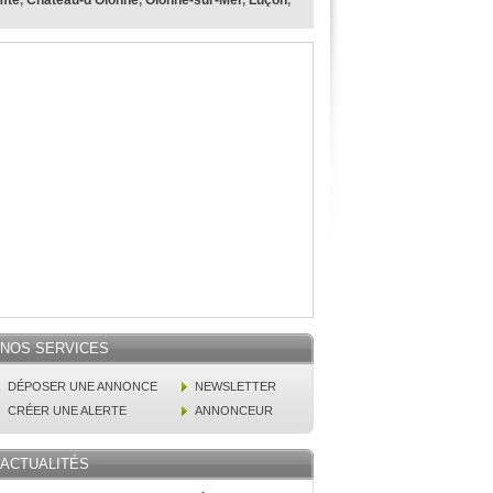
mte
,
Château-d'Olonne
,
Olonne-sur-Mer
,
Luçon
,
NOS SERVICES
DÉPOSER UNE ANNONCE
NEWSLETTER
CRÉER UNE ALERTE
ANNONCEUR
ACTUALITÉS