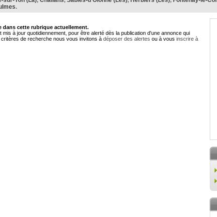
-sur-Yon (La)
,
Challans
,
Sables-d'Olonne (Les)
,
Herbiers (Les)
,
Fontenay-le-Co
ulmes
.
dans cette rubrique actuellement.
 mis à jour quotidiennement, pour être alerté dès la publication d'une annonce qui
critères de recherche nous vous invitons à
déposer des alertes
ou à vous
inscrire à