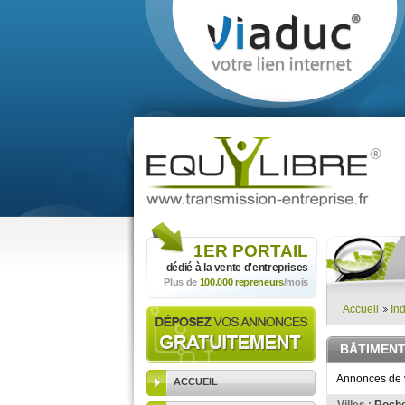
1ER
PORTAIL
dédié à la vente
d'entreprises
Plus de
100.000 repreneurs
/mois
Accueil
Ind
BÂTIMENT
Annonces de v
ACCUEIL