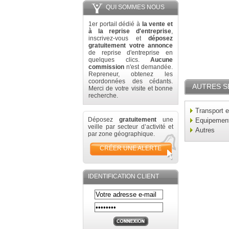
QUI SOMMES NOUS
1er portail dédié à
la vente et
à la reprise d'entreprise
,
inscrivez-vous et
déposez
gratuitement votre annonce
de reprise d'entreprise en
quelques clics.
Aucune
commission
n'est demandée.
Repreneur, obtenez les
coordonnées des cédants.
AUTRES S
Merci de votre visite et bonne
recherche.
Transport e
Déposez
gratuitement
une
Equipement 
veille par secteur d’activité et
Autres
par zone géographique.
CRÉER UNE ALERTE
IDENTIFICATION CLIENT