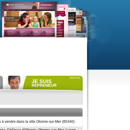
JE SUIS
REPRENEUR
Déposer gratuitement
une
annonce de recherche.
Consulter gratuitement
les
profils de propriétaires.
ACCÈS REPRENEUR
 à vendre dans la ville Olonne-sur-Mer (85340) :