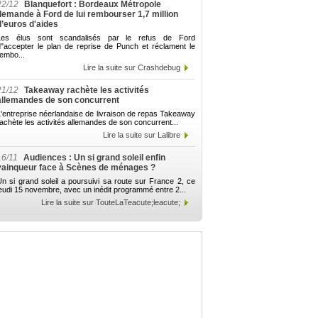
22/12
Blanquefort : Bordeaux Métropole
demande à Ford de lui rembourser 1,7 million
d’euros d'aides
Les élus sont scandalisés par le refus de Ford
d"accepter le plan de reprise de Punch et réclament le
embo...
Lire la suite sur Crashdebug
21/12
Takeaway rachète les activités
allemandes de son concurrent
'entreprise néerlandaise de livraison de repas Takeaway
achète les activités allemandes de son concurrent...
Lire la suite sur Lalibre
16/11
Audiences : Un si grand soleil enfin
vainqueur face à Scènes de ménages ?
n si grand soleil a poursuivi sa route sur France 2, ce
eudi 15 novembre, avec un inédit programmé entre 2...
Lire la suite sur TouteLaTeacute;leacute;