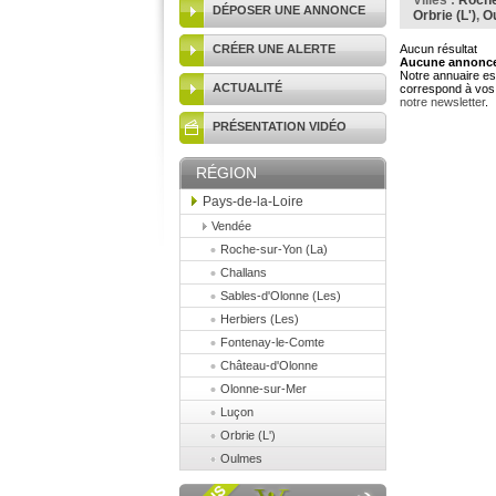
Villes :
Roche
DÉPOSER UNE ANNONCE
Orbrie (L')
,
O
CRÉER UNE ALERTE
Aucun résultat
Aucune annonce 
Notre annuaire est
ACTUALITÉ
correspond à vos 
notre newsletter
.
PRÉSENTATION VIDÉO
RÉGION
Pays-de-la-Loire
Vendée
Roche-sur-Yon (La)
Challans
Sables-d'Olonne (Les)
Herbiers (Les)
Fontenay-le-Comte
Château-d'Olonne
Olonne-sur-Mer
Luçon
Orbrie (L')
Oulmes