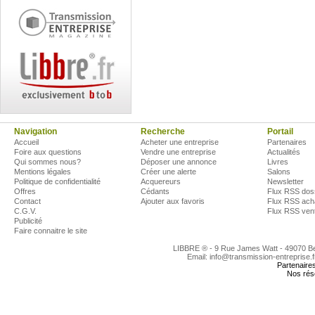
Navigation
Recherche
Portail
Accueil
Acheter une entreprise
Partenaires
Foire aux questions
Vendre une entreprise
Actualités
Qui sommes nous?
Déposer une annonce
Livres
Mentions légales
Créer une alerte
Salons
Politique de confidentialité
Acquereurs
Newsletter
Offres
Cédants
Flux RSS dos
Contact
Ajouter aux favoris
Flux RSS ach
C.G.V.
Flux RSS ven
Publicité
Faire connaitre le site
LIBBRE ® - 9 Rue James Watt - 49070 
Email: info@transmission-entreprise.
Partenaire
Nos rés