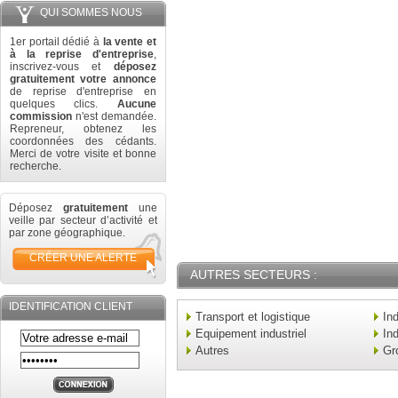
QUI SOMMES NOUS
1er portail dédié à
la vente et
à la reprise d'entreprise
,
inscrivez-vous et
déposez
gratuitement votre annonce
de reprise d'entreprise en
quelques clics.
Aucune
commission
n'est demandée.
Repreneur, obtenez les
coordonnées des cédants.
Merci de votre visite et bonne
recherche.
Déposez
gratuitement
une
veille par secteur d’activité et
par zone géographique.
CRÉER UNE ALERTE
AUTRES SECTEURS :
IDENTIFICATION CLIENT
Transport et logistique
In
Equipement industriel
Ind
Autres
Gr