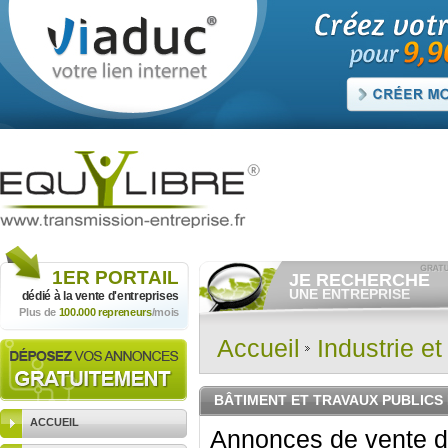
1ER
PORTAIL
JE RECHERCHE
UNE ENTREPRISE
dédié à la vente
d'entreprises
Plus de
100.000 repreneurs
/mois
Consulter gratuitement
les
annonces d'entreprises à
vendre.
Accueil
Industrie e
Et/ou déposer
gratuitement
votre recherche d'entreprise.
RECHERCHER UNE
BÂTIMENT ET TRAVAUX PUBLICS 
ANNONCE
ACCUEIL
Annonces de vente d'