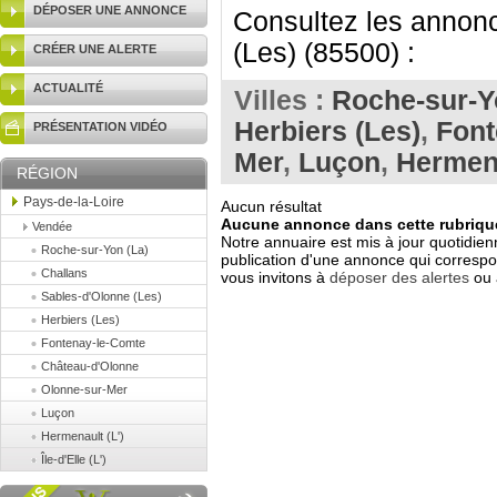
DÉPOSER UNE ANNONCE
Consultez les annonc
(Les) (85500) :
CRÉER UNE ALERTE
ACTUALITÉ
Villes :
Roche-sur-Y
Herbiers (Les)
,
Font
PRÉSENTATION VIDÉO
Mer
,
Luçon
,
Hermena
RÉGION
Pays-de-la-Loire
Aucun résultat
Aucune annonce dans cette rubrique
Vendée
Notre annuaire est mis à jour quotidien
Roche-sur-Yon (La)
publication d'une annonce qui correspo
Challans
vous invitons à
déposer des alertes
ou 
Sables-d'Olonne (Les)
Herbiers (Les)
Fontenay-le-Comte
Château-d'Olonne
Olonne-sur-Mer
Luçon
Hermenault (L')
Île-d'Elle (L')