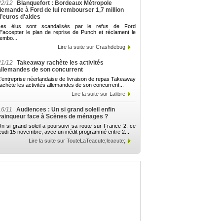
22/12
Blanquefort : Bordeaux Métropole
demande à Ford de lui rembourser 1,7 million
d’euros d'aides
Les élus sont scandalisés par le refus de Ford
d"accepter le plan de reprise de Punch et réclament le
embo...
Lire la suite sur Crashdebug
21/12
Takeaway rachète les activités
allemandes de son concurrent
'entreprise néerlandaise de livraison de repas Takeaway
achète les activités allemandes de son concurrent...
Lire la suite sur Lalibre
16/11
Audiences : Un si grand soleil enfin
vainqueur face à Scènes de ménages ?
n si grand soleil a poursuivi sa route sur France 2, ce
eudi 15 novembre, avec un inédit programmé entre 2...
Lire la suite sur TouteLaTeacute;leacute;