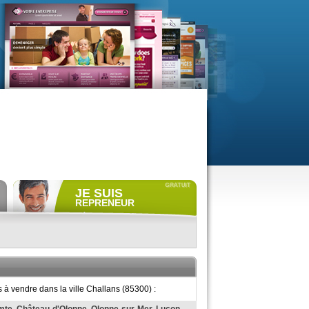
JE SUIS
REPRENEUR
Déposer gratuitement
une
annonce de recherche.
Consulter gratuitement
les
profils de propriétaires.
ACCÈS REPRENEUR
à vendre dans la ville Challans (85300) :