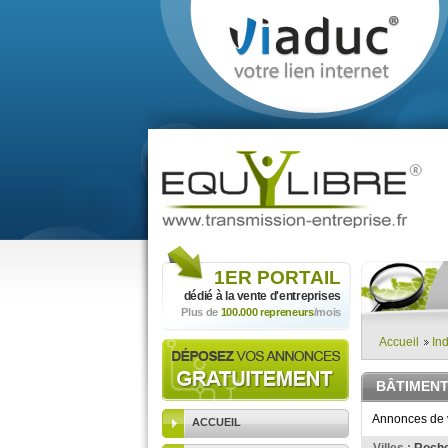
1ER
PORTAIL
dédié à la vente
d'entreprises
Plus de
100.000 repreneurs
/mois
Accueil
Ind
BÂTIMENT
Annonces de v
ACCUEIL