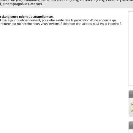
-sur-Yon (La)
,
Challans
,
Sables-d'Olonne (Les)
,
Herbiers (Les)
,
Fontenay-le-Co
d
,
Champagné-les-Marais
.
dans cette rubrique actuellement.
 mis à jour quotidiennement, pour être alerté dès la publication d'une annonce qui
critères de recherche nous vous invitons à
déposer des alertes
ou à vous
inscrire à