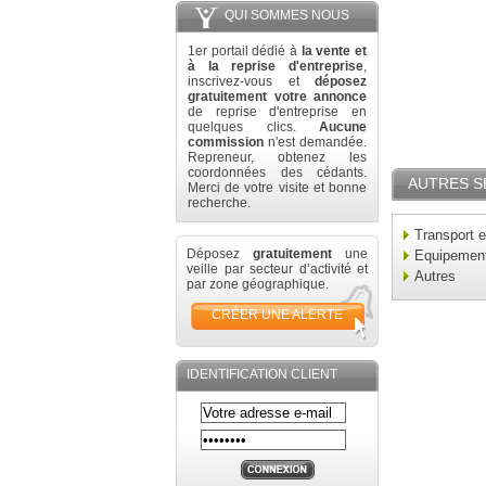
QUI SOMMES NOUS
1er portail dédié à
la vente et
à la reprise d'entreprise
,
inscrivez-vous et
déposez
gratuitement votre annonce
de reprise d'entreprise en
quelques clics.
Aucune
commission
n'est demandée.
Repreneur, obtenez les
coordonnées des cédants.
AUTRES S
Merci de votre visite et bonne
recherche.
Transport e
Déposez
gratuitement
une
Equipement 
veille par secteur d’activité et
Autres
par zone géographique.
CRÉER UNE ALERTE
IDENTIFICATION CLIENT