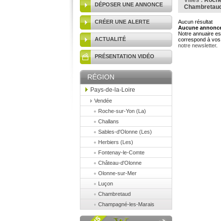
Villes :
Roche
DÉPOSER UNE ANNONCE
Chambretau
CRÉER UNE ALERTE
Aucun résultat
Aucune annonce 
Notre annuaire est
ACTUALITÉ
correspond à vos 
notre newsletter
.
PRÉSENTATION VIDÉO
RÉGION
Pays-de-la-Loire
Vendée
Roche-sur-Yon (La)
Challans
Sables-d'Olonne (Les)
Herbiers (Les)
Fontenay-le-Comte
Château-d'Olonne
Olonne-sur-Mer
Luçon
Chambretaud
Champagné-les-Marais