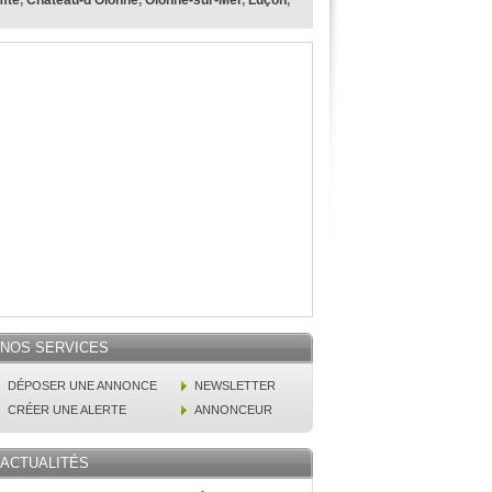
mte
,
Château-d'Olonne
,
Olonne-sur-Mer
,
Luçon
,
NOS SERVICES
DÉPOSER UNE ANNONCE
NEWSLETTER
CRÉER UNE ALERTE
ANNONCEUR
ACTUALITÉS