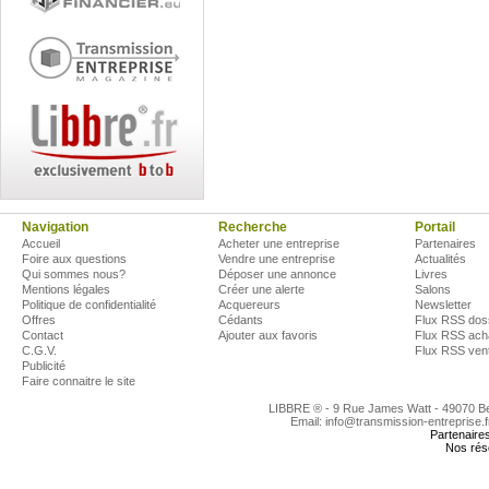
Navigation
Recherche
Portail
Accueil
Acheter une entreprise
Partenaires
Foire aux questions
Vendre une entreprise
Actualités
Qui sommes nous?
Déposer une annonce
Livres
Mentions légales
Créer une alerte
Salons
Politique de confidentialité
Acquereurs
Newsletter
Offres
Cédants
Flux RSS dos
Contact
Ajouter aux favoris
Flux RSS ach
C.G.V.
Flux RSS ven
Publicité
Faire connaitre le site
LIBBRE ® - 9 Rue James Watt - 49070 
Email: info@transmission-entreprise.
Partenaire
Nos rés