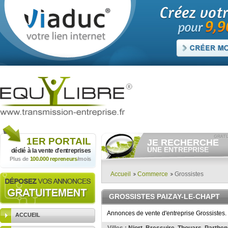
1ER
PORTAIL
JE RECHERCHE
UNE ENTREPRISE
dédié à la vente
d'entreprises
Plus de
100.000 repreneurs
/mois
Consulter gratuitement
les
annonces d'entreprises à
vendre.
Accueil
Commerce
Grossistes
Et/ou déposer
gratuitement
votre recherche d'entreprise.
GROSSISTES PAIZAY-LE-CHAPT
RECHERCHER UNE
ANNONCE
Annonces de vente d'entreprise Grossistes. 
ACCUEIL