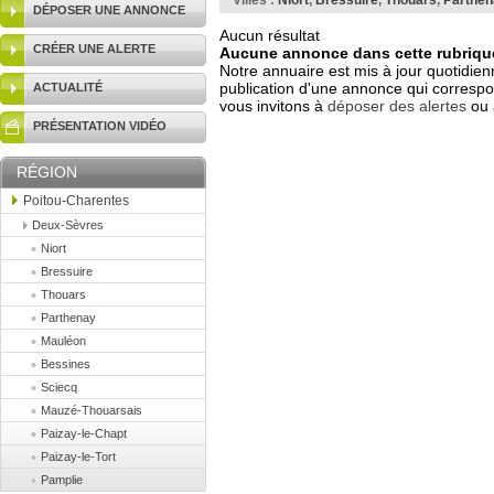
Villes :
Niort
,
Bressuire
,
Thouars
,
Parthen
DÉPOSER UNE ANNONCE
Aucun résultat
CRÉER UNE ALERTE
Aucune annonce dans cette rubrique
Notre annuaire est mis à jour quotidien
publication d'une annonce qui correspo
ACTUALITÉ
vous invitons à
déposer des alertes
ou 
PRÉSENTATION VIDÉO
RÉGION
Poitou-Charentes
Deux-Sèvres
Niort
Bressuire
Thouars
Parthenay
Mauléon
Bessines
Sciecq
Mauzé-Thouarsais
Paizay-le-Chapt
Paizay-le-Tort
Pamplie