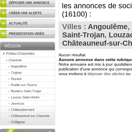
DÉPOSER UNE ANNONCE
les annonces de soci
(16100) :
CRÉER UNE ALERTE
ACTUALITÉ
Villes :
Angoulême
,
Saint-Trojan
,
Louzac
PRÉSENTATION VIDÉO
Châteauneuf-sur-Ch
RÉGION
Poitou-Charentes
Aucun résultat
Aucune annonce dans cette rubrique
Charente
Notre annuaire est mis à jour quotidien
Angoulême
publication d'une annonce qui correspo
Cognac
vous invitons à
déposer des alertes
ou 
Soyaux
Ruelle-sur-Touvre
Boutiers-Saint-Trojan
Louzac-Saint-André
Javrezac
Châteaubernard
Châteauneuf-sur-Charente
Châtignac