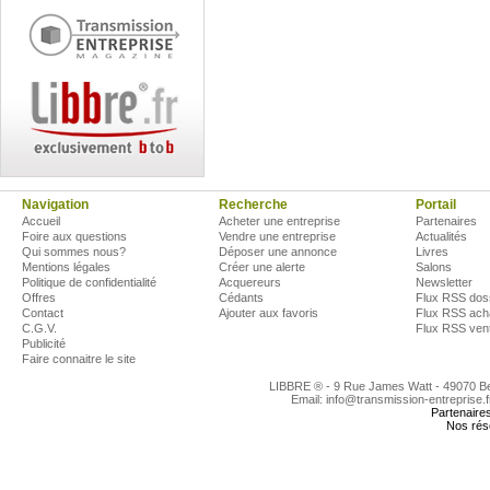
Navigation
Recherche
Portail
Accueil
Acheter une entreprise
Partenaires
Foire aux questions
Vendre une entreprise
Actualités
Qui sommes nous?
Déposer une annonce
Livres
Mentions légales
Créer une alerte
Salons
Politique de confidentialité
Acquereurs
Newsletter
Offres
Cédants
Flux RSS dos
Contact
Ajouter aux favoris
Flux RSS ach
C.G.V.
Flux RSS ven
Publicité
Faire connaitre le site
LIBBRE ® - 9 Rue James Watt - 49070 
Email: info@transmission-entreprise.
Partenaire
Nos rés