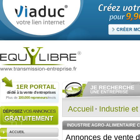
1ER
PORTAIL
JE RECHERCHE
UNE ENTREPRISE
dédié à la vente
d'entreprises
Plus de
100.000 repreneurs
/mois
Consulter gratuitement
les
annonces d'entreprises à
vendre.
Accueil
Industrie e
Et/ou déposer
gratuitement
votre recherche d'entreprise.
RECHERCHER UNE
INDUSTRIE AGRO-ALIMENTAIRE
ANNONCE
ACCUEIL
Annonces de vente d'