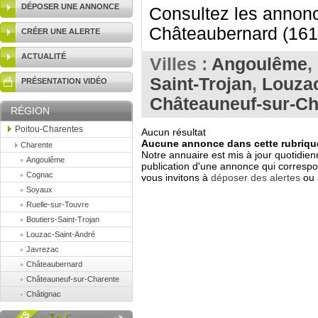
DÉPOSER UNE ANNONCE
Consultez les annonc
Châteaubernard (161
CRÉER UNE ALERTE
ACTUALITÉ
Villes :
Angoulême
,
Saint-Trojan
,
Louzac
PRÉSENTATION VIDÉO
Châteauneuf-sur-Ch
RÉGION
Poitou-Charentes
Aucun résultat
Aucune annonce dans cette rubrique
Charente
Notre annuaire est mis à jour quotidien
Angoulême
publication d'une annonce qui correspo
Cognac
vous invitons à
déposer des alertes
ou 
Soyaux
Ruelle-sur-Touvre
Boutiers-Saint-Trojan
Louzac-Saint-André
Javrezac
Châteaubernard
Châteauneuf-sur-Charente
Châtignac