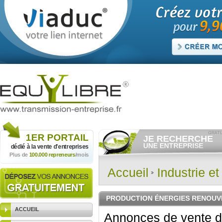
1ER
PORTAIL
JE RECHERCHE
UNE ENTREPRISE
dédié à la vente
d'entreprises
Plus de
100.000 repreneurs
/mois
Consulter gratuitement
les
annonces d'entreprises à
vendre.
Accueil
Industrie e
Et/ou déposer
gratuitement
votre recherche d'entreprise.
RECHERCHER UNE
PRODUCTION ÉNERGIES RENOU
ANNONCE
ACCUEIL
Annonces de vente d'