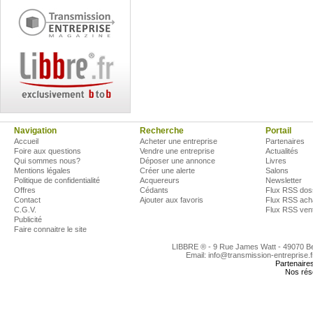
Navigation
Recherche
Portail
Accueil
Acheter une entreprise
Partenaires
Foire aux questions
Vendre une entreprise
Actualités
Qui sommes nous?
Déposer une annonce
Livres
Mentions légales
Créer une alerte
Salons
Politique de confidentialité
Acquereurs
Newsletter
Offres
Cédants
Flux RSS dos
Contact
Ajouter aux favoris
Flux RSS ach
C.G.V.
Flux RSS ven
Publicité
Faire connaitre le site
LIBBRE ® - 9 Rue James Watt - 49070 
Email: info@transmission-entreprise.
Partenaire
Nos rés