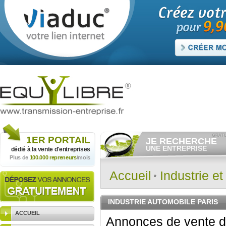
1ER
PORTAIL
JE RECHERCHE
UNE ENTREPRISE
dédié à la vente
d'entreprises
Plus de
100.000 repreneurs
/mois
Consulter gratuitement
les
annonces d'entreprises à
vendre.
Accueil
Industrie e
Et/ou déposer
gratuitement
votre recherche d'entreprise.
RECHERCHER UNE
INDUSTRIE AUTOMOBILE PARIS
ANNONCE
ACCUEIL
Annonces de vente d'