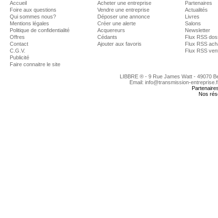
Accueil
Acheter une entreprise
Partenaires
Foire aux questions
Vendre une entreprise
Actualités
Qui sommes nous?
Déposer une annonce
Livres
Mentions légales
Créer une alerte
Salons
Politique de confidentialité
Acquereurs
Newsletter
Offres
Cédants
Flux RSS dos
Contact
Ajouter aux favoris
Flux RSS ach
C.G.V.
Flux RSS ven
Publicité
Faire connaitre le site
LIBBRE ® - 9 Rue James Watt - 49070 
Email: info@transmission-entreprise.
Partenaire
Nos rés