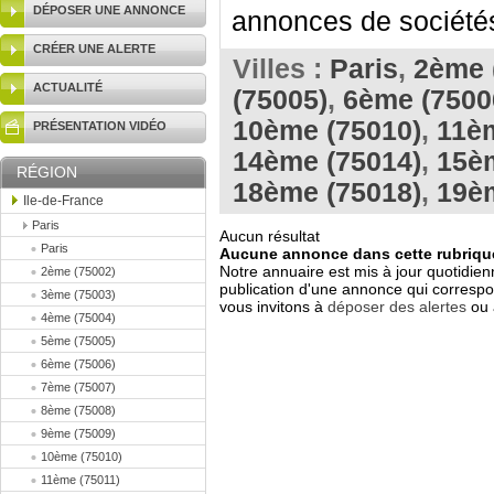
DÉPOSER UNE ANNONCE
annonces de sociétés 
CRÉER UNE ALERTE
Villes :
Paris
,
2ème 
ACTUALITÉ
(75005)
,
6ème (7500
10ème (75010)
,
11èm
PRÉSENTATION VIDÉO
14ème (75014)
,
15è
RÉGION
18ème (75018)
,
19è
Ile-de-France
Paris
Aucun résultat
Paris
Aucune annonce dans cette rubrique
Notre annuaire est mis à jour quotidien
2ème (75002)
publication d'une annonce qui correspo
3ème (75003)
vous invitons à
déposer des alertes
ou 
4ème (75004)
5ème (75005)
6ème (75006)
7ème (75007)
8ème (75008)
9ème (75009)
10ème (75010)
11ème (75011)