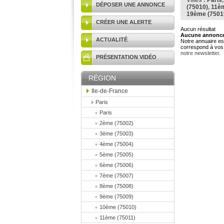
Villes :
Paris
DÉPOSER UNE ANNONCE
(75010)
,
11èm
19ème (7501
CRÉER UNE ALERTE
Aucun résultat
Aucune annonce 
ACTUALITÉ
Notre annuaire est
correspond à vos 
notre newsletter
.
PRÉSENTATION VIDÉO
RÉGION
Ile-de-France
Paris
Paris
2ème (75002)
3ème (75003)
4ème (75004)
5ème (75005)
6ème (75006)
7ème (75007)
8ème (75008)
9ème (75009)
10ème (75010)
11ème (75011)