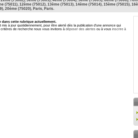
,
2ème (75002)
,
3ème (75003)
,
4ème (75004)
,
5ème (75005)
,
6ème (75006)
,
7ème
e (75011)
,
12ème (75012)
,
13ème (75013)
,
14ème (75014)
,
15ème (75015)
,
16è
9)
,
20ème (75020)
,
Paris
,
Paris
.
dans cette rubrique actuellement.
 mis à jour quotidiennement, pour être alerté dès la publication d'une annonce qui
critères de recherche nous vous invitons à
déposer des alertes
ou à vous
inscrire à