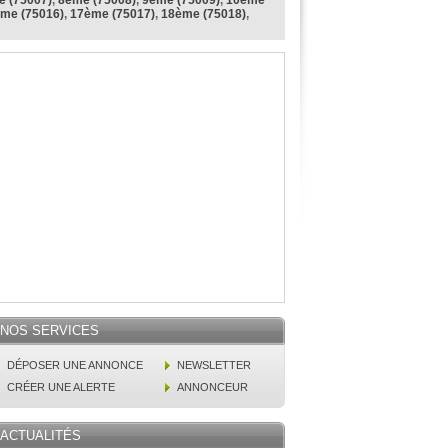
 (75007)
,
8ème (75008)
,
9ème (75009)
,
10ème
me (75016)
,
17ème (75017)
,
18ème (75018)
,
NOS SERVICES
DÉPOSER UNE ANNONCE
NEWSLETTER
CRÉER UNE ALERTE
ANNONCEUR
ACTUALITÉS