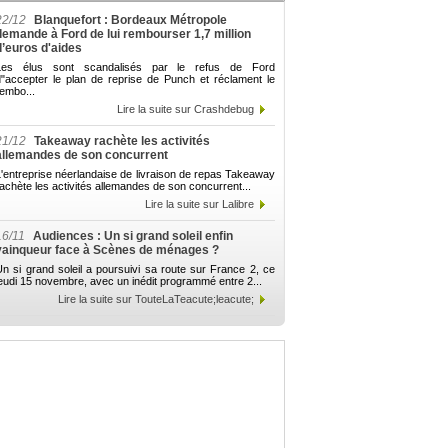
22/12
Blanquefort : Bordeaux Métropole
demande à Ford de lui rembourser 1,7 million
d’euros d'aides
Les élus sont scandalisés par le refus de Ford
d"accepter le plan de reprise de Punch et réclament le
embo...
Lire la suite sur Crashdebug
21/12
Takeaway rachète les activités
allemandes de son concurrent
'entreprise néerlandaise de livraison de repas Takeaway
achète les activités allemandes de son concurrent...
Lire la suite sur Lalibre
16/11
Audiences : Un si grand soleil enfin
vainqueur face à Scènes de ménages ?
n si grand soleil a poursuivi sa route sur France 2, ce
eudi 15 novembre, avec un inédit programmé entre 2...
Lire la suite sur TouteLaTeacute;leacute;