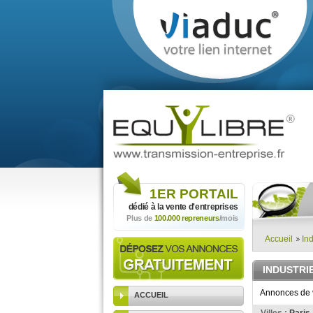
1ER
PORTAIL
dédié à la vente
d'entreprises
Plus de
100.000 repreneurs
/mois
Accueil
Ind
INDUSTRI
Annonces de v
ACCUEIL