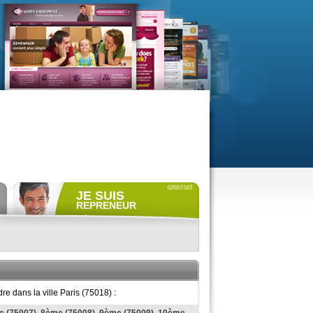
JE SUIS
REPRENEUR
Déposer gratuitement
une
annonce de recherche.
Consulter gratuitement
les
profils de propriétaires.
ACCÈS REPRENEUR
e dans la ville Paris (75018) :