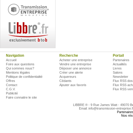
Navigation
Recherche
Portail
Accueil
Acheter une entreprise
Partenaires
Foire aux questions
Vendre une entreprise
Actualités
Qui sommes nous?
Déposer une annonce
Livres
Mentions légales
Créer une alerte
Salons
Politique de confidentialité
Acquereurs
Newsletter
Offres
Cédants
Flux RSS dos
Contact
Ajouter aux favoris
Flux RSS ach
C.G.V.
Flux RSS ven
Publicité
Faire connaitre le site
LIBBRE ® - 9 Rue James Watt - 49070 
Email: info@transmission-entreprise.
Partenaire
Nos rés