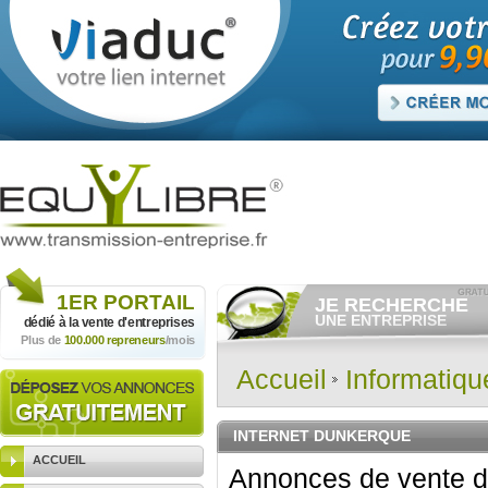
1ER
PORTAIL
JE RECHERCHE
UNE ENTREPRISE
dédié à la vente
d'entreprises
Plus de
100.000 repreneurs
/mois
Consulter gratuitement
les
annonces d'entreprises à
vendre.
Accueil
Informatiq
Et/ou déposer
gratuitement
votre recherche d'entreprise.
RECHERCHER UNE
INTERNET DUNKERQUE
ANNONCE
ACCUEIL
Annonces de vente d'