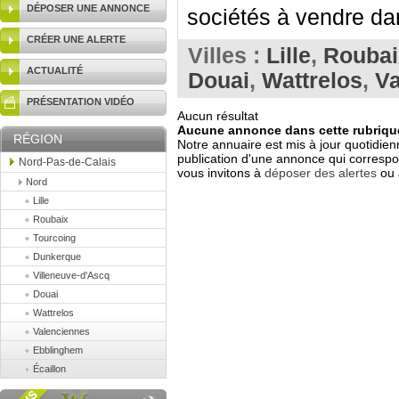
DÉPOSER UNE ANNONCE
sociétés à vendre dan
CRÉER UNE ALERTE
Villes :
Lille
,
Roubai
ACTUALITÉ
Douai
,
Wattrelos
,
Va
PRÉSENTATION VIDÉO
Aucun résultat
Aucune annonce dans cette rubrique
RÉGION
Notre annuaire est mis à jour quotidien
publication d'une annonce qui correspo
Nord-Pas-de-Calais
vous invitons à
déposer des alertes
ou 
Nord
Lille
Roubaix
Tourcoing
Dunkerque
Villeneuve-d'Ascq
Douai
Wattrelos
Valenciennes
Ebblinghem
Écaillon