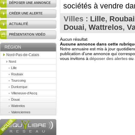
DÉPOSER UNE ANNONCE
sociétés à vendre da
CRÉER UNE ALERTE
Villes :
Lille
,
Roubai
ACTUALITÉ
Douai
,
Wattrelos
,
Va
PRÉSENTATION VIDÉO
Aucun résultat
Aucune annonce dans cette rubrique
RÉGION
Notre annuaire est mis à jour quotidien
publication d'une annonce qui correspo
Nord-Pas-de-Calais
vous invitons à
déposer des alertes
ou 
Nord
Lille
Roubaix
Tourcoing
Dunkerque
Villeneuve-d'Ascq
Douai
Wattrelos
Valenciennes