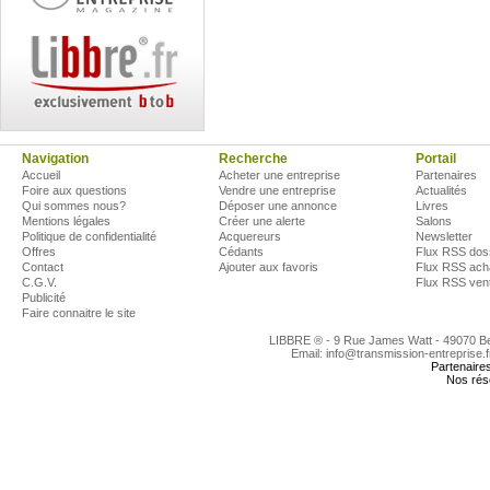
Navigation
Recherche
Portail
Accueil
Acheter une entreprise
Partenaires
Foire aux questions
Vendre une entreprise
Actualités
Qui sommes nous?
Déposer une annonce
Livres
Mentions légales
Créer une alerte
Salons
Politique de confidentialité
Acquereurs
Newsletter
Offres
Cédants
Flux RSS dos
Contact
Ajouter aux favoris
Flux RSS ach
C.G.V.
Flux RSS ven
Publicité
Faire connaitre le site
LIBBRE ® - 9 Rue James Watt - 49070 
Email: info@transmission-entreprise.
Partenaire
Nos rés