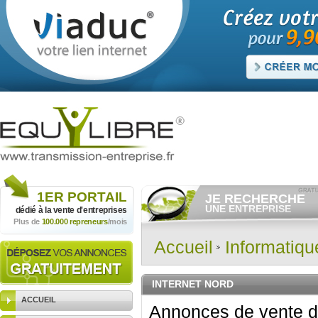
1ER
PORTAIL
JE RECHERCHE
UNE ENTREPRISE
dédié à la vente
d'entreprises
Plus de
100.000 repreneurs
/mois
Consulter gratuitement
les
annonces d'entreprises à
vendre.
Accueil
Informatiq
Et/ou déposer
gratuitement
votre recherche d'entreprise.
RECHERCHER UNE
INTERNET NORD
ANNONCE
ACCUEIL
Annonces de vente d'