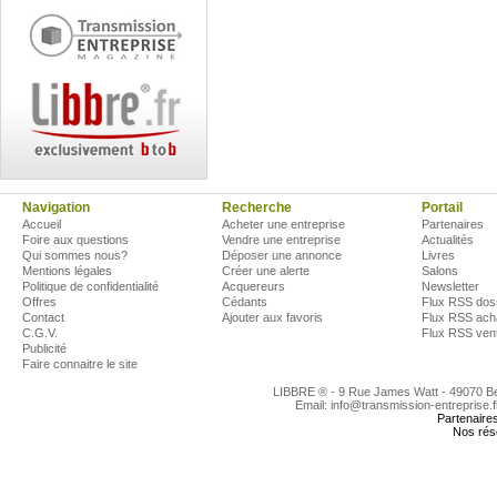
Navigation
Recherche
Portail
Accueil
Acheter une entreprise
Partenaires
Foire aux questions
Vendre une entreprise
Actualités
Qui sommes nous?
Déposer une annonce
Livres
Mentions légales
Créer une alerte
Salons
Politique de confidentialité
Acquereurs
Newsletter
Offres
Cédants
Flux RSS dos
Contact
Ajouter aux favoris
Flux RSS ach
C.G.V.
Flux RSS ven
Publicité
Faire connaitre le site
LIBBRE ® - 9 Rue James Watt - 49070 
Email: info@transmission-entreprise.
Partenaire
Nos rés