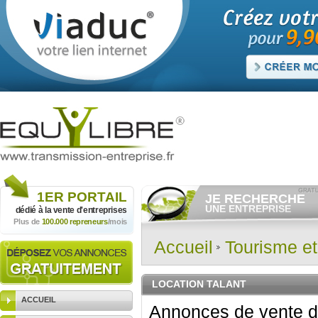
1ER
PORTAIL
JE RECHERCHE
UNE ENTREPRISE
dédié à la vente
d'entreprises
Plus de
100.000 repreneurs
/mois
Consulter gratuitement
les
annonces d'entreprises à
vendre.
Accueil
Tourisme e
Et/ou déposer
gratuitement
votre recherche d'entreprise.
RECHERCHER UNE
LOCATION TALANT
ANNONCE
ACCUEIL
Annonces de vente d'