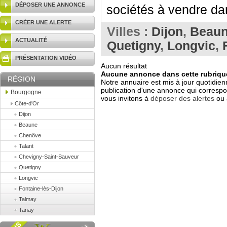
DÉPOSER UNE ANNONCE
sociétés à vendre dan
CRÉER UNE ALERTE
Villes :
Dijon
,
Beau
ACTUALITÉ
Quetigny
,
Longvic
,
PRÉSENTATION VIDÉO
Aucun résultat
Aucune annonce dans cette rubrique
RÉGION
Notre annuaire est mis à jour quotidien
publication d'une annonce qui correspo
Bourgogne
vous invitons à
déposer des alertes
ou 
Côte-d'Or
Dijon
Beaune
Chenôve
Talant
Chevigny-Saint-Sauveur
Quetigny
Longvic
Fontaine-lès-Dijon
Talmay
Tanay