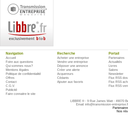
Navigation
Recherche
Portail
Accueil
Acheter une entreprise
Partenaires
Foire aux questions
Vendre une entreprise
Actualités
Qui sommes nous?
Déposer une annonce
Livres
Mentions légales
Créer une alerte
Salons
Politique de confidentialité
Acquereurs
Newsletter
Offres
Cédants
Flux RSS dos
Contact
Ajouter aux favoris
Flux RSS ach
C.G.V.
Flux RSS ven
Publicité
Faire connaitre le site
LIBBRE ® - 9 Rue James Watt - 49070 
Email: info@transmission-entreprise.
Partenaire
Nos rés