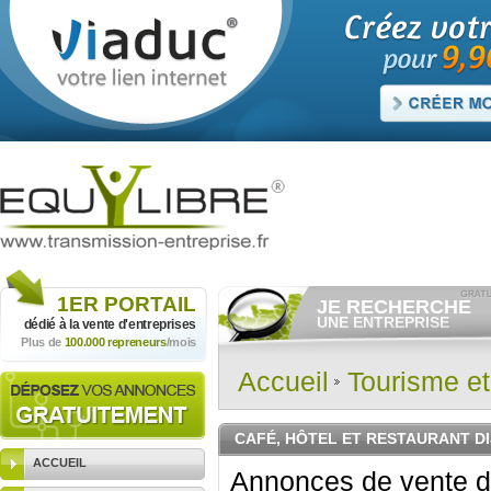
1ER
PORTAIL
JE RECHERCHE
UNE ENTREPRISE
dédié à la vente
d'entreprises
Plus de
100.000 repreneurs
/mois
Consulter gratuitement
les
annonces d'entreprises à
vendre.
Accueil
Tourisme e
Et/ou déposer
gratuitement
votre recherche d'entreprise.
RECHERCHER UNE
CAFÉ, HÔTEL ET RESTAURANT D
ANNONCE
ACCUEIL
Annonces de vente d'