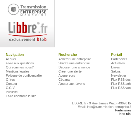
Navigation
Recherche
Portail
Accueil
Acheter une entreprise
Partenaires
Foire aux questions
Vendre une entreprise
Actualités
Qui sommes nous?
Déposer une annonce
Livres
Mentions légales
Créer une alerte
Salons
Politique de confidentialité
Acquereurs
Newsletter
Offres
Cédants
Flux RSS dos
Contact
Ajouter aux favoris
Flux RSS ach
C.G.V.
Flux RSS ven
Publicité
Faire connaitre le site
LIBBRE ® - 9 Rue James Watt - 49070 
Email: info@transmission-entreprise.
Partenaire
Nos rés