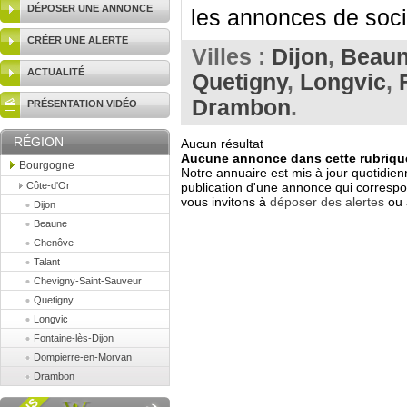
DÉPOSER UNE ANNONCE
les annonces de socié
CRÉER UNE ALERTE
Villes :
Dijon
,
Beau
ACTUALITÉ
Quetigny
,
Longvic
,
Drambon
.
PRÉSENTATION VIDÉO
RÉGION
Aucun résultat
Aucune annonce dans cette rubrique
Bourgogne
Notre annuaire est mis à jour quotidien
Côte-d'Or
publication d'une annonce qui correspo
vous invitons à
déposer des alertes
ou 
Dijon
Beaune
Chenôve
Talant
Chevigny-Saint-Sauveur
Quetigny
Longvic
Fontaine-lès-Dijon
Dompierre-en-Morvan
Drambon