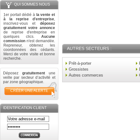
QUI SOMMES NOUS
1er portail dédié à
la vente et
à la reprise d'entreprise
,
inscrivez-vous et
déposez
gratuitement votre annonce
de reprise d'entreprise en
quelques clics.
Aucune
commission
n'est demandée.
Repreneur, obtenez les
AUTRES SECTEURS :
coordonnées des cédants.
Merci de votre visite et bonne
recherche.
Prêt-à-porter
Grossistes
Déposez
gratuitement
une
Autres commerces
veille par secteur d’activité et
par zone géographique.
CRÉER UNE ALERTE
IDENTIFICATION CLIENT