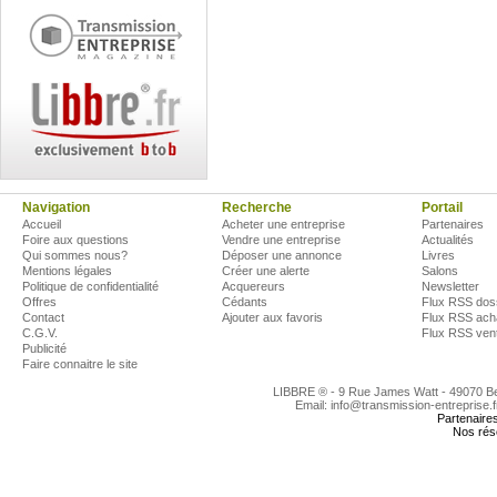
Navigation
Recherche
Portail
Accueil
Acheter une entreprise
Partenaires
Foire aux questions
Vendre une entreprise
Actualités
Qui sommes nous?
Déposer une annonce
Livres
Mentions légales
Créer une alerte
Salons
Politique de confidentialité
Acquereurs
Newsletter
Offres
Cédants
Flux RSS dos
Contact
Ajouter aux favoris
Flux RSS ach
C.G.V.
Flux RSS ven
Publicité
Faire connaitre le site
LIBBRE ® - 9 Rue James Watt - 49070 
Email: info@transmission-entreprise.
Partenaire
Nos rés