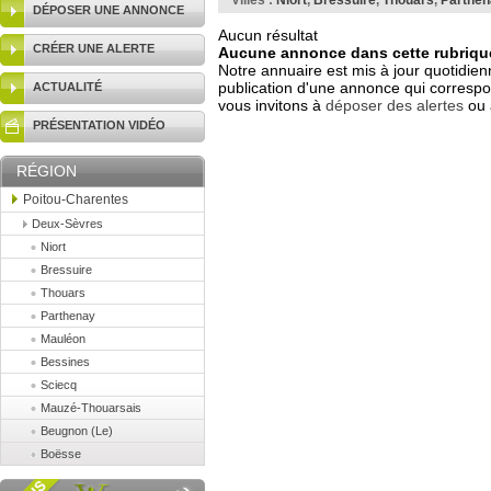
Villes :
Niort
,
Bressuire
,
Thouars
,
Parthen
DÉPOSER UNE ANNONCE
Aucun résultat
CRÉER UNE ALERTE
Aucune annonce dans cette rubrique
Notre annuaire est mis à jour quotidien
publication d'une annonce qui correspo
ACTUALITÉ
vous invitons à
déposer des alertes
ou 
PRÉSENTATION VIDÉO
RÉGION
Poitou-Charentes
Deux-Sèvres
Niort
Bressuire
Thouars
Parthenay
Mauléon
Bessines
Sciecq
Mauzé-Thouarsais
Beugnon (Le)
Boësse