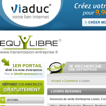
1ER
PORTAIL
JE RECHERCHE
UNE ENTREPRISE
dédié à la vente
d'entreprises
Plus de
100.000 repreneurs
/mois
Consulter gratuitement
les
annonces d'entreprises à
vendre.
Accueil
Commerce
Loisirs
Et/ou déposer
gratuitement
votre recherche d'entreprise.
LOISIRS BESSINES
RECHERCHER UNE
ANNONCE
Annonces de vente d'entreprise Loisirs. Con
ACCUEIL