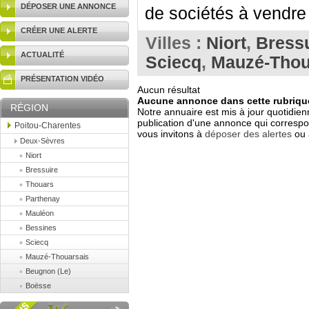
DÉPOSER UNE ANNONCE
de sociétés à vendre 
CRÉER UNE ALERTE
Villes :
Niort
,
Bress
ACTUALITÉ
Sciecq
,
Mauzé-Thou
PRÉSENTATION VIDÉO
Aucun résultat
Aucune annonce dans cette rubrique
RÉGION
Notre annuaire est mis à jour quotidien
publication d'une annonce qui correspo
Poitou-Charentes
vous invitons à
déposer des alertes
ou 
Deux-Sèvres
Niort
Bressuire
Thouars
Parthenay
Mauléon
Bessines
Sciecq
Mauzé-Thouarsais
Beugnon (Le)
Boësse