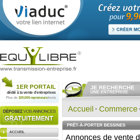
1ER
PORTAIL
JE RECHERCHE
UNE ENTREPRISE
dédié à la vente
d'entreprises
Plus de
100.000 repreneurs
/mois
Consulter gratuitement
les
annonces d'entreprises à
vendre.
Accueil
Commerce
Et/ou déposer
gratuitement
votre recherche d'entreprise.
RECHERCHER UNE
PRÊT-À-PORTER BESSINES
ANNONCE
ACCUEIL
Annonces de vente d'