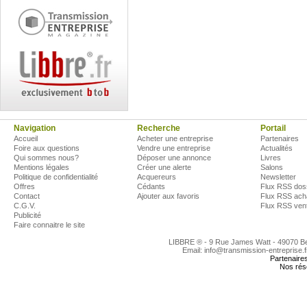
Navigation
Recherche
Portail
Accueil
Acheter une entreprise
Partenaires
Foire aux questions
Vendre une entreprise
Actualités
Qui sommes nous?
Déposer une annonce
Livres
Mentions légales
Créer une alerte
Salons
Politique de confidentialité
Acquereurs
Newsletter
Offres
Cédants
Flux RSS dos
Contact
Ajouter aux favoris
Flux RSS ach
C.G.V.
Flux RSS ven
Publicité
Faire connaitre le site
LIBBRE ® - 9 Rue James Watt - 49070 
Email: info@transmission-entreprise.
Partenaire
Nos rés