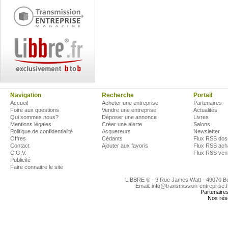
Navigation
Recherche
Portail
Accueil
Acheter une entreprise
Partenaires
Foire aux questions
Vendre une entreprise
Actualités
Qui sommes nous?
Déposer une annonce
Livres
Mentions légales
Créer une alerte
Salons
Politique de confidentialité
Acquereurs
Newsletter
Offres
Cédants
Flux RSS dos
Contact
Ajouter aux favoris
Flux RSS ach
C.G.V.
Flux RSS ven
Publicité
Faire connaitre le site
LIBBRE ® - 9 Rue James Watt - 49070 
Email: info@transmission-entreprise.
Partenaire
Nos rés