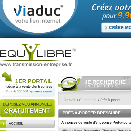
1ER
PORTAIL
JE RECHERCHE
UNE ENTREPRISE
dédié à la vente
d'entreprises
Plus de
100.000 repreneurs
/mois
Consulter gratuitement
les
annonces d'entreprises à
vendre.
Accueil
Commerce
Prêt-à-porter
Et/ou déposer
gratuitement
votre recherche d'entreprise.
PRÊT-À-PORTER BRESSUIRE
RECHERCHER UNE
ANNONCE
Annonces de vente d'entreprise Prêt-à-porte
ACCUEIL