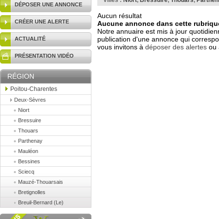
Villes :
Niort
,
Bressuire
,
Thouars
,
Parthen
DÉPOSER UNE ANNONCE
Aucun résultat
CRÉER UNE ALERTE
Aucune annonce dans cette rubrique
Notre annuaire est mis à jour quotidien
publication d'une annonce qui correspo
ACTUALITÉ
vous invitons à
déposer des alertes
ou 
PRÉSENTATION VIDÉO
RÉGION
Poitou-Charentes
Deux-Sèvres
Niort
Bressuire
Thouars
Parthenay
Mauléon
Bessines
Sciecq
Mauzé-Thouarsais
Bretignolles
Breuil-Bernard (Le)